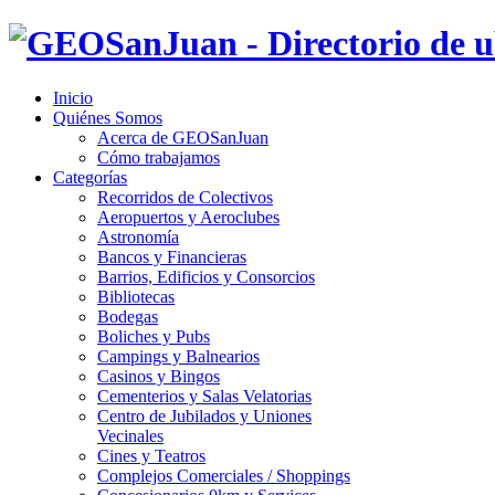
Inicio
Quiénes Somos
Acerca de GEOSanJuan
Cómo trabajamos
Categorías
Recorridos de Colectivos
Aeropuertos y Aeroclubes
Astronomía
Bancos y Financieras
Barrios, Edificios y Consorcios
Bibliotecas
Bodegas
Boliches y Pubs
Campings y Balnearios
Casinos y Bingos
Cementerios y Salas Velatorias
Centro de Jubilados y Uniones
Vecinales
Cines y Teatros
Complejos Comerciales / Shoppings