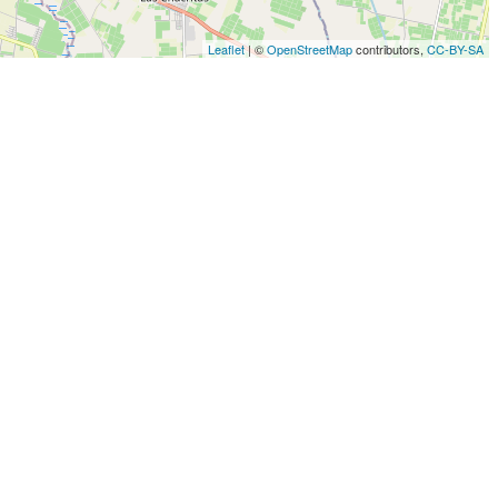
Leaflet
| ©
OpenStreetMap
contributors,
CC-BY-SA