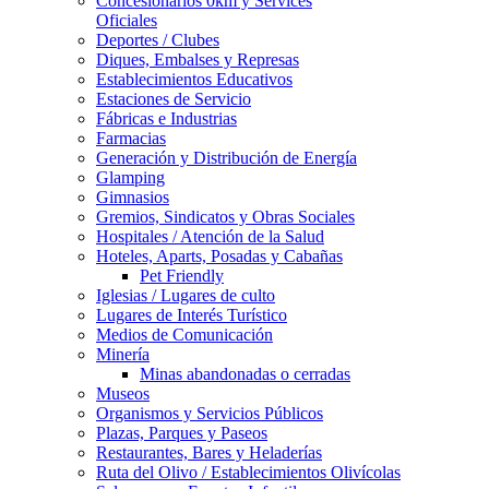
Concesionarios 0km y Services
Oficiales
Deportes / Clubes
Diques, Embalses y Represas
Establecimientos Educativos
Estaciones de Servicio
Fábricas e Industrias
Farmacias
Generación y Distribución de Energía
Glamping
Gimnasios
Gremios, Sindicatos y Obras Sociales
Hospitales / Atención de la Salud
Hoteles, Aparts, Posadas y Cabañas
Pet Friendly
Iglesias / Lugares de culto
Lugares de Interés Turístico
Medios de Comunicación
Minería
Minas abandonadas o cerradas
Museos
Organismos y Servicios Públicos
Plazas, Parques y Paseos
Restaurantes, Bares y Heladerías
Ruta del Olivo / Establecimientos Olivícolas