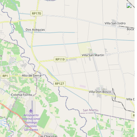
Av. Rioja, Av. Ignacio de la Roza, Antonino Aberastain, Estación
de Transbordo Córdoba, Conector Sur 15 De Enero, Dr. Ortega,
rdo Córdoba, Av. Córdoba, Av. Guillermo Rawson, Rivadavia,
oza, Mendoza y Rodríguez.