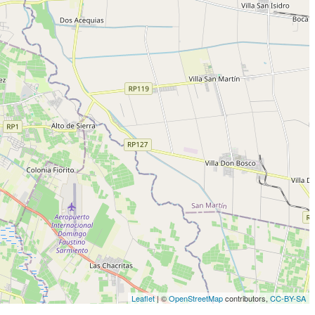
Leaflet
| ©
OpenStreetMap
contributors,
CC-BY-SA