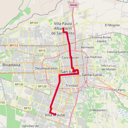
 25 de Mayo, Mendoza, Oro, Tucumán, Juan Jufré, Tucumán, Cereceto, 
GEODESTINOS DISPONIBLES
stain, Bartolomé Mitre, Av. Guillermo Rawson, Av. Córdoba, Estación 
6100+
o Krause, Ingeniero Krause y Torino.
el Lemos, Dr. Ortega, Conector Sur 15 De Enero, Estación de Transbo
rtador General San Martín, Av. Rioja, Juan Jufré, Tucumán, Oro, Mend