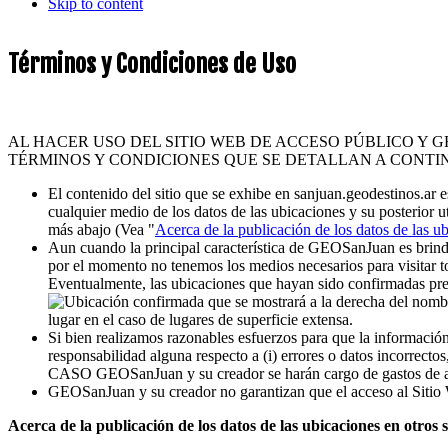
Skip to content
Términos y Condiciones de Uso
AL HACER USO DEL SITIO WEB DE ACCESO PÚBLICO Y 
TÉRMINOS Y CONDICIONES QUE SE DETALLAN A CONTI
El contenido del sitio que se exhibe en sanjuan.geodestinos.ar 
cualquier medio de los datos de las ubicaciones y su posterior ut
más abajo (Vea "
Acerca de la publicación de los datos de las ub
Aun cuando la principal característica de GEOSanJuan es brindar 
por el momento no tenemos los medios necesarios para visitar to
Eventualmente, las ubicaciones que hayan sido confirmadas pres
que se mostrará a la derecha del nombr
lugar en el caso de lugares de superficie extensa.
Si bien realizamos razonables esfuerzos para que la informaci
responsabilidad alguna respecto a (i) errores o datos incorrectos
CASO GEOSanJuan y su creador se harán cargo de gastos de aloja
GEOSanJuan y su creador no garantizan que el acceso al Sitio W
Acerca de la publicación de los datos de las ubicaciones en otros s