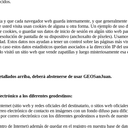
ecidos.
sita y que cada navegador web guarda internamente, y que generalmente 
ue usted visita usan cookies de alguna u otra forma. Un ejemplo de uso 
 cookies, o guardar sus datos de inicio de sesión en algún sitio web par
solución de pantalla de su dispositivo (anchoxalto de píxeles). Usamos 
dad. Estos datos nos ayudan a tener un control sobre las páginas más visi
ún caso estos datos estadísticos quedan asociados a la dirección IP del
o visitó un sitio web que vende zapatillas y luego misteriosamente esa e
detallados arriba, deberá abstenerse de usar GEOSanJuan.
ectrónico a los diferentes geodestinos:
rnet (sitio web y redes oficiales del destinatario, o sitios web oficial
rreo electrónico de contacto en imágenes con un fondo difuso para dificu
or correo electrónico con los diferentes geodestinos a través de nuestro
entro de Internet) además de quedar en el registro en nuestra base de dato