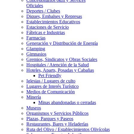
Concesionarios 0km y Services
Oficiales
Deportes / Clubes
Diques, Embalses y Represas
Establecimientos Educativos
Estaciones de Servicio
Fábricas e Industrias
Farmacias
Generación y Distribución de Energía
Glamping
Gimnasios
Gremios, Sindicatos y Obras Sociales
Hospitales / Atención de la Salud
Hoteles, Aparts, Posadas y Cabañas
Pet Friendly
Iglesias / Lugares de culto
Lugares de Interés Turístico
Medios de Comunicación
Minería
Minas abandonadas o cerradas
Museos
Organismos y Servicios Públicos
Plazas, Parques y Paseos
Restaurantes, Bares y Heladerías
Ruta del Olivo / Establecimientos Olivícolas