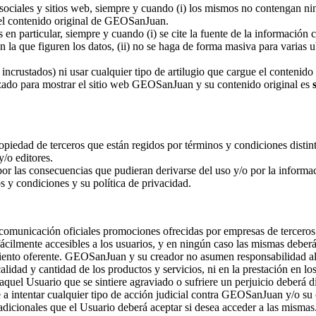
ciales y sitios web, siempre y cuando (i) los mismos no contengan ningú
del contenido original de GEOSanJuan.
en particular, siempre y cuando (i) se cite la fuente de la información c
en la que figuren los datos, (ii) no se haga de forma masiva para varias
 incrustados) ni usar cualquier tipo de artilugio que cargue el contenido
zado para mostrar el sitio web GEOSanJuan y su contenido original es
opiedad de terceros que están regidos por términos y condiciones disti
/o editores.
las consecuencias que pudieran derivarse del uso y/o por la informaci
s y condiciones y su política de privacidad.
municación oficiales promociones ofrecidas por empresas de terceros.
fácilmente accesibles a los usuarios, y en ningún caso las mismas deb
miento oferente. GEOSanJuan y su creador no asumen responsabilidad alg
calidad y cantidad de los productos y servicios, ni en la prestación en l
aquel Usuario que se sintiere agraviado o sufriere un perjuicio deberá d
 a intentar cualquier tipo de acción judicial contra GEOSanJuan y/o su 
icionales que el Usuario deberá aceptar si desea acceder a las mismas