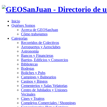
Inicio
Quiénes Somos
Acerca de GEOSanJuan
Cómo trabajamos
Categorías
Recorridos de Colectivos
Aeropuertos y Aeroclubes
Astronomía
Bancos y Financieras
Barrios, Edificios y Consorcios
Bibliotecas
Bodegas
Boliches y Pubs
Campings y Balnearios
Casinos y Bingos
Cementerios y Salas Velatorias
Centro de Jubilados y Uniones
Vecinales
Cines y Teatros
Complejos Comerciales / Shoppings