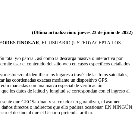
(Última actualización: jueves 23 de junio de 2022)
EODESTINOS.AR
, EL USUARIO (USTED) ACEPTA LOS
 total y/o parcial, así como la descarga masiva o interactiva por
permite usar el contenido del sitio web en casos específicos detallados
sfuerzo al identificar los lugares a través de las fotos satelitales,
icar las coordenadas exactas mediante un dispositivo GPS.
ecerán marcadas con una marca especial de verificación
que los datos de latitud y longitud se correspondan con el ingreso al
 presente que GEOSanJuan y su creador no garantizan, ni asumen
i) los daños directos o indirectos que ello pudiera ocasionar. EN NINGÚN
r el destino al que el Usuario pretendía arribar.