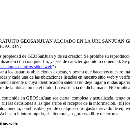
GRATUITO
GEOSANJUAN
ALOJADO EN LA URL
SANJUAN.G
NUACIÓN:
es propiedad de GEOSanJuan y de su creador. Se prohíbe su reproducción
ilización con cualquier fin, ya sea de carácter gratuito o comercial. Se 
icaciones en otros sitios web
").
a los usuarios ubicaciones exactas, y pese a que hacemos nuestro mayor e
das y cada una de las ubicaciones listadas en nuestro sitio web y verif
encialmente o cuya identificación satelital no deje lugar a dudas apar
e de la ubicación en el título. La existencia de dicha marca NO implica 
ón contenida en GEOSanJuan sea cierta, completa y actualizada, tenga
, (ii) las decisiones a las que arribe el receptor de la información, (ii
miento, combustible, y/o de cualquier otro gasto derivado de equivoca
eb será ininterrumpido, sin demoras, seguro y/o libre de errores.
itios web: