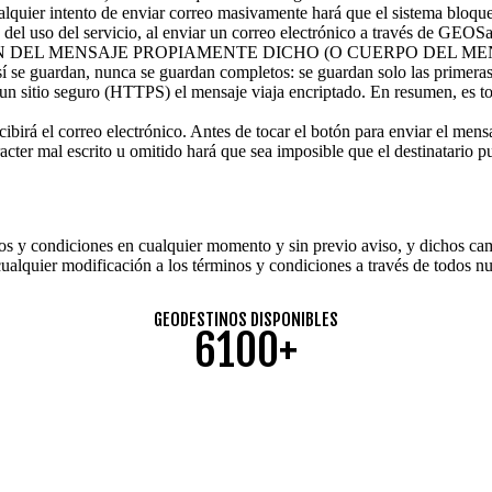
ier intento de enviar correo masivamente hará que el sistema bloque
o del uso del servicio, al enviar un correo electrónico a través de GEO
CEPCIÓN DEL MENSAJE PROPIAMENTE DICHO (O CUERPO DEL MEN
e sí se guardan, nunca se guardan completos: se guardan solo las primeras
 un sitio seguro (HTTPS) el mensaje viaja encriptado. En resumen, es to
ibirá el correo electrónico. Antes de tocar el botón para enviar el mens
racter mal escrito u omitido hará que sea imposible que el destinatario 
inos y condiciones en cualquier momento y sin previo aviso, y dichos c
alquier modificación a los términos y condiciones a través de todos nue
GEODESTINOS DISPONIBLES
6100+