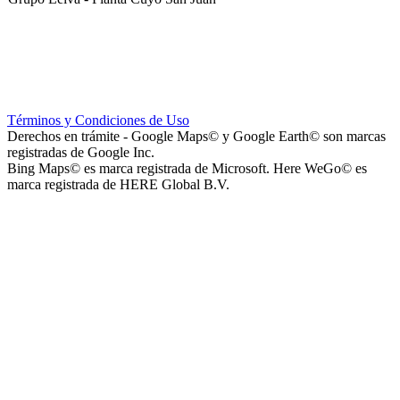
Club Sportivo La Gloria
Términos y Condiciones de Uso
Derechos en trámite - Google Maps© y Google Earth© son marcas
registradas de Google Inc.
Bing Maps© es marca registrada de Microsoft. Here WeGo© es
marca registrada de HERE Global B.V.
La Noria Eventos
Capilla Virgen de Andacollo