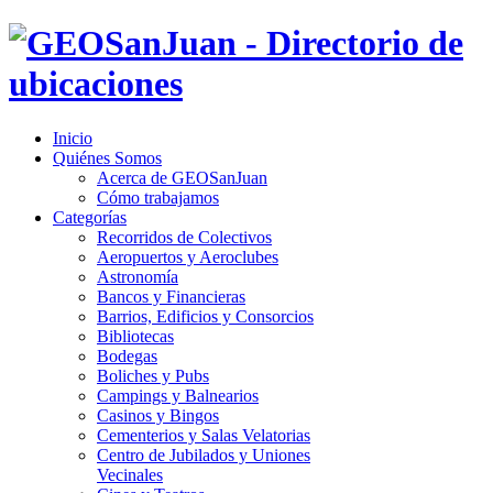
Inicio
Quiénes Somos
Acerca de GEOSanJuan
Cómo trabajamos
Categorías
Recorridos de Colectivos
Aeropuertos y Aeroclubes
Astronomía
Bancos y Financieras
Barrios, Edificios y Consorcios
Bibliotecas
Bodegas
Boliches y Pubs
Campings y Balnearios
Casinos y Bingos
Cementerios y Salas Velatorias
Centro de Jubilados y Uniones
Vecinales