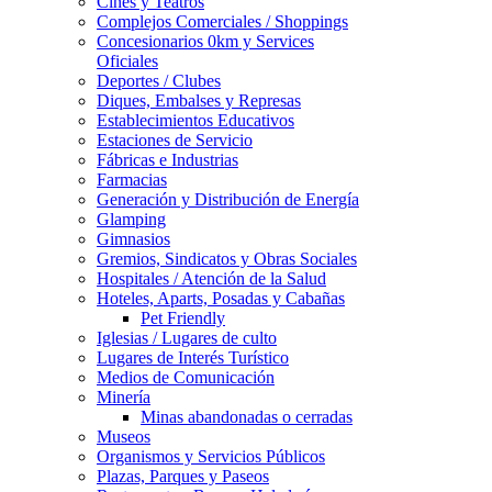
Cines y Teatros
Complejos Comerciales / Shoppings
Concesionarios 0km y Services
Oficiales
Deportes / Clubes
Diques, Embalses y Represas
Establecimientos Educativos
Estaciones de Servicio
Fábricas e Industrias
Farmacias
Generación y Distribución de Energía
Glamping
Gimnasios
Gremios, Sindicatos y Obras Sociales
Hospitales / Atención de la Salud
Hoteles, Aparts, Posadas y Cabañas
Pet Friendly
Iglesias / Lugares de culto
Lugares de Interés Turístico
Medios de Comunicación
Minería
Minas abandonadas o cerradas
Museos
Organismos y Servicios Públicos
Plazas, Parques y Paseos