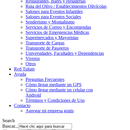
Restaurantes, Bares y Heladerías
Ruta del Olivo / Establecimientos Olivícolas
Salones para Eventos Infantiles
Salones para Eventos Sociales
Senderismo y Montañismo
Servicios de Correo y Encomiendas
Servicios de Emergencias Médicas
Supermercados y Mayoristas
Transporte de Cargas
Transporte de Pasajeros
Universidades, Facultades y Dependencias
Viveros
Otros
Red Tulum
Ayuda
Preguntas Frecuentes
Cómo llegar mediante un GPS
Cómo llegar mediante un celular con
Android
Términos y Condiciones de Uso
Contacto
Agregar mi empresa gratis
Search
Buscar...