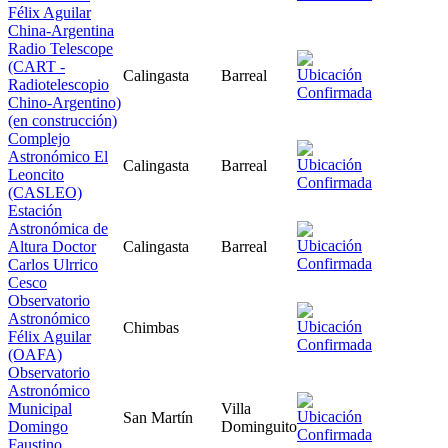
Félix Aguilar
China-Argentina
Radio Telescope
(CART -
Calingasta
Barreal
Radiotelescopio
Chino-Argentino)
(en construcción)
Complejo
Astronómico El
Calingasta
Barreal
Leoncito
(CASLEO)
Estación
Astronómica de
Altura Doctor
Calingasta
Barreal
Carlos Ulrrico
Cesco
Observatorio
Astronómico
Chimbas
Félix Aguilar
(OAFA)
Observatorio
Astronómico
Municipal
Villa
San Martín
Domingo
Dominguito
Faustino