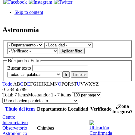
Skip to content
Astronomía
Aplicar filtro
Búsqueda / Filtro
Buscar texto
Ir
Limpiar
Todo
A
B
C
D
E
F
G
H
I
J
K
L
M
N
O
P
Q
R
S
T
U
V
W
X
Y
Z
0
1
2
3
4
5
6
7
8
9
Total:
7 ítems
Mostrando:
1 - 7 ítems
¿Zona
Título del ítem
Departamento
Localidad
Verificado
Insegura?
Centro
Interpretativo
Observatorio
Chimbas
Astronómico