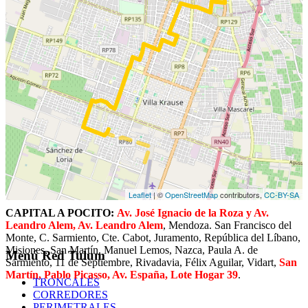
Manuel Lemos, Nazca, Paula A. de Sarmiento, 11 de Septiembre,
Rivadavia, Félix Aguilar, Vidart,
San Martín, Plaza Barrio Pocito
Norte
.
Recorrido anterior al 8 de junio de 2023:
POCITO a CAPITAL:
Lote Hogar 39, Av. España, Pablo
Picasso, San Martín
, Vidart, Félix Aguilar, Rivadavia, 11 de
Septiembre, Paula A. de Sarmiento, Nazca, Cenobia Bustos, Manuel
Lemos, San Martín, Misiones, República del Líbano, Juramento,
Cte. Cabot, Carlos Sarmiento, San Francisco del Monte, General
Acha, Av. Córdoba, Av. Rawson, Santa Fe, Salta,
Salta, Av. José
Ignacio de la Roza, Av. José Ignacio de la Roza y Av. Leandro
Alem
.
Leaflet
| ©
OpenStreetMap
contributors,
CC-BY-SA
CAPITAL A POCITO:
Av. José Ignacio de la Roza y Av.
Leandro Alem, Av. Leandro Alem
, Mendoza. San Francisco del
Monte, C. Sarmiento, Cte. Cabot, Juramento, República del Líbano,
Misiones, San Martín, Manuel Lemos, Nazca, Paula A. de
Menú Red Tulum
Sarmiento, 11 de Septiembre, Rivadavia, Félix Aguilar, Vidart,
San
Martín, Pablo Picasso, Av. España, Lote Hogar 39
.
TRONCALES
CORREDORES
PERIMETRALES