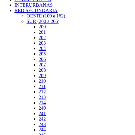
INTERURBANAS
RED SECUNDARIA
OESTE (100 a 162)
SUR (200 a 266)
200
201
202
203
204
205
206
207
208
209
210
211
212
213
214
240
241
242
243
244