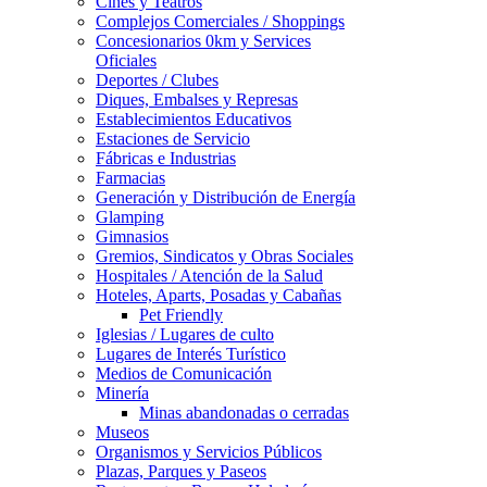
Cines y Teatros
Complejos Comerciales / Shoppings
Concesionarios 0km y Services
Oficiales
Deportes / Clubes
Diques, Embalses y Represas
Establecimientos Educativos
Estaciones de Servicio
Fábricas e Industrias
Farmacias
Generación y Distribución de Energía
Glamping
Gimnasios
Gremios, Sindicatos y Obras Sociales
Hospitales / Atención de la Salud
Hoteles, Aparts, Posadas y Cabañas
Pet Friendly
Iglesias / Lugares de culto
Lugares de Interés Turístico
Medios de Comunicación
Minería
Minas abandonadas o cerradas
Museos
Organismos y Servicios Públicos
Plazas, Parques y Paseos