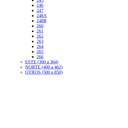
245
246
247
248A
248B
260
261
262
263
264
265
266
ESTE (300 a 364)
NORTE (400 a 462)
OTROS (500 a 850)