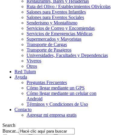
Restaurantes, Bares y Heladerías
Ruta del Olivo / Establecimientos Olivícolas
Salones para Eventos Infantiles
Salones para Eventos Sociales
Senderismo y Montañismo
Servicios de Correo y Encomiendas
Servicios de Emergencias Médicas
Supermercados y Mayoristas
Transporte de Cargas
Transporte de Pasajeros
Universidades, Facultades y Dependencias
Viveros
Otros
Red Tulum
Ayuda
Preguntas Frecuentes
Cómo llegar mediante un GPS
Cómo llegar mediante un celular con
Android
Términos y Condiciones de Uso
Contacto
Agregar mi empresa gratis
Search
Buscar...