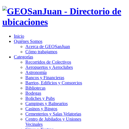
Inicio
Quiénes Somos
Acerca de GEOSanJuan
Cómo trabajamos
Categorías
Recorridos de Colectivos
Aeropuertos y Aeroclubes
Astronomía
Bancos y Financieras
Barrios, Edificios y Consorcios
Bibliotecas
Bodegas
Boliches y Pubs
Campings y Balnearios
Casinos y Bingos
Cementerios y Salas Velatorias
Centro de Jubilados y Uniones
Vecinales