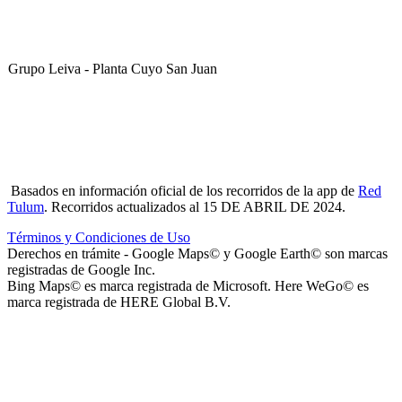
Grupo Leiva - Planta Cuyo San Juan
Club Sportivo La Gloria
Basados en información oficial de los recorridos de la app de
Red
Tulum
. Recorridos actualizados al 15 DE ABRIL DE 2024.
Términos y Condiciones de Uso
Derechos en trámite - Google Maps© y Google Earth© son marcas
registradas de Google Inc.
La Noria Eventos
Bing Maps© es marca registrada de Microsoft. Here WeGo© es
marca registrada de HERE Global B.V.
Capilla Virgen de Andacollo