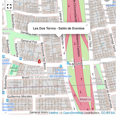
×
Las Dos Torres - Salón de Eventos
Leaflet
| ©
OpenStreetMap
contributors,
CC-BY-SA