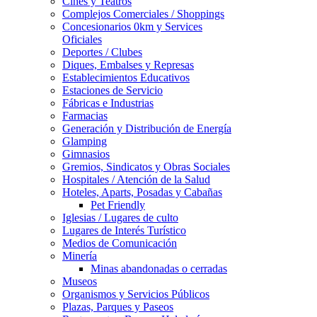
Cines y Teatros
Complejos Comerciales / Shoppings
Concesionarios 0km y Services
Oficiales
Deportes / Clubes
Diques, Embalses y Represas
Establecimientos Educativos
Estaciones de Servicio
Fábricas e Industrias
Farmacias
Generación y Distribución de Energía
Glamping
Gimnasios
Gremios, Sindicatos y Obras Sociales
Hospitales / Atención de la Salud
Hoteles, Aparts, Posadas y Cabañas
Pet Friendly
Iglesias / Lugares de culto
Lugares de Interés Turístico
Medios de Comunicación
Minería
Minas abandonadas o cerradas
Museos
Organismos y Servicios Públicos
Plazas, Parques y Paseos