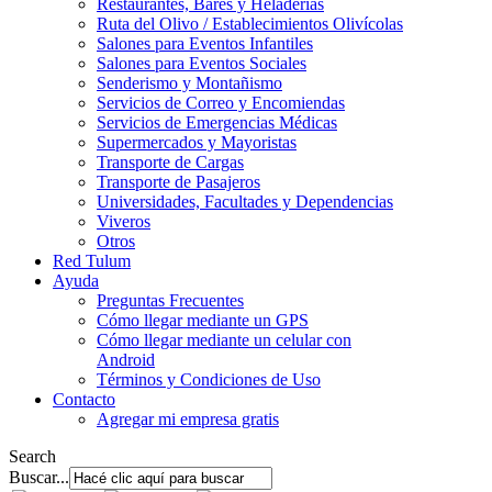
Restaurantes, Bares y Heladerías
Ruta del Olivo / Establecimientos Olivícolas
Salones para Eventos Infantiles
Salones para Eventos Sociales
Senderismo y Montañismo
Servicios de Correo y Encomiendas
Servicios de Emergencias Médicas
Supermercados y Mayoristas
Transporte de Cargas
Transporte de Pasajeros
Universidades, Facultades y Dependencias
Viveros
Otros
Red Tulum
Ayuda
Preguntas Frecuentes
Cómo llegar mediante un GPS
Cómo llegar mediante un celular con
Android
Términos y Condiciones de Uso
Contacto
Agregar mi empresa gratis
Search
Buscar...