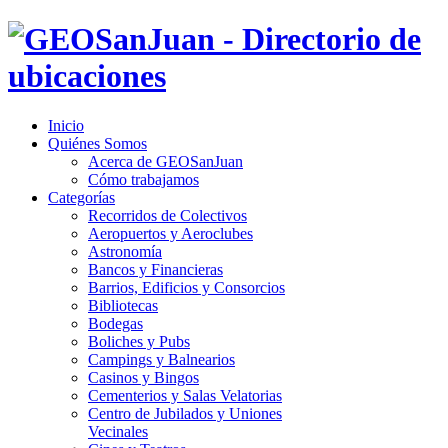
Inicio
Quiénes Somos
Acerca de GEOSanJuan
Cómo trabajamos
Categorías
Recorridos de Colectivos
Aeropuertos y Aeroclubes
Astronomía
Bancos y Financieras
Barrios, Edificios y Consorcios
Bibliotecas
Bodegas
Boliches y Pubs
Campings y Balnearios
Casinos y Bingos
Cementerios y Salas Velatorias
Centro de Jubilados y Uniones
Vecinales