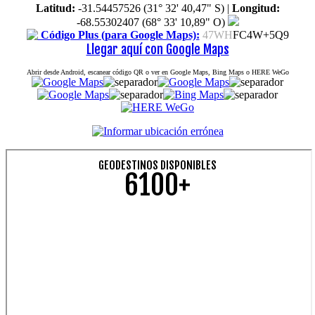
Latitud:
-31.54457526 (31° 32' 40,47" S)
|
Longitud:
-68.55302407 (68° 33' 10,89" O)
Código Plus (para Google Maps):
47WH
FC4W+5Q9
Llegar aquí con Google Maps
Abrir desde Android, escanear código QR o ver en Google Maps, Bing Maps o HERE WeGo
GEODESTINOS DISPONIBLES
6100+