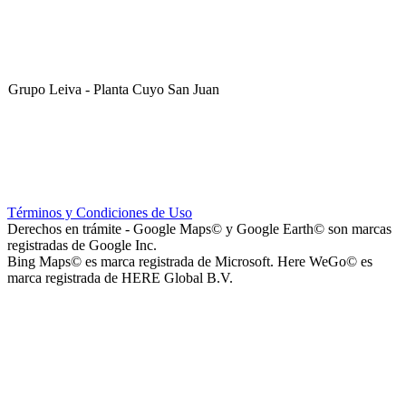
Grupo Leiva - Planta Cuyo San Juan
Club Sportivo La Gloria
Términos y Condiciones de Uso
Derechos en trámite - Google Maps© y Google Earth© son marcas
registradas de Google Inc.
Bing Maps© es marca registrada de Microsoft. Here WeGo© es
marca registrada de HERE Global B.V.
La Noria Eventos
Capilla Virgen de Andacollo