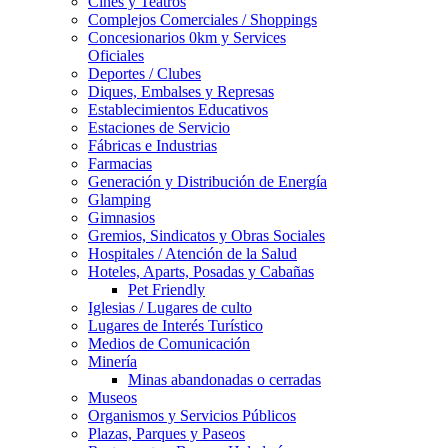
Cines y Teatros
Complejos Comerciales / Shoppings
Concesionarios 0km y Services
Oficiales
Deportes / Clubes
Diques, Embalses y Represas
Establecimientos Educativos
Estaciones de Servicio
Fábricas e Industrias
Farmacias
Generación y Distribución de Energía
Glamping
Gimnasios
Gremios, Sindicatos y Obras Sociales
Hospitales / Atención de la Salud
Hoteles, Aparts, Posadas y Cabañas
Pet Friendly
Iglesias / Lugares de culto
Lugares de Interés Turístico
Medios de Comunicación
Minería
Minas abandonadas o cerradas
Museos
Organismos y Servicios Públicos
Plazas, Parques y Paseos