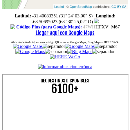
Leaflet
| ©
OpenStreetMap
contributors,
CC-BY-SA
Latitud:
-31.40083351 (31° 24' 03,00" S)
|
Longitud:
-68.50695023 (68° 30' 25,02" O)
Código Plus (para Google Maps):
47WH
HFXV+M67
Llegar aquí con Google Maps
Abrir desde Android, escanear código QR o ver en Google Maps, Bing Maps o HERE WeGo
GEODESTINOS DISPONIBLES
6100+