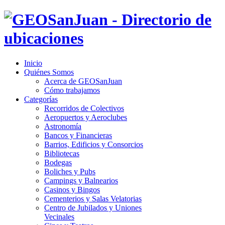
Inicio
Quiénes Somos
Acerca de GEOSanJuan
Cómo trabajamos
Categorías
Recorridos de Colectivos
Aeropuertos y Aeroclubes
Astronomía
Bancos y Financieras
Barrios, Edificios y Consorcios
Bibliotecas
Bodegas
Boliches y Pubs
Campings y Balnearios
Casinos y Bingos
Cementerios y Salas Velatorias
Centro de Jubilados y Uniones
Vecinales