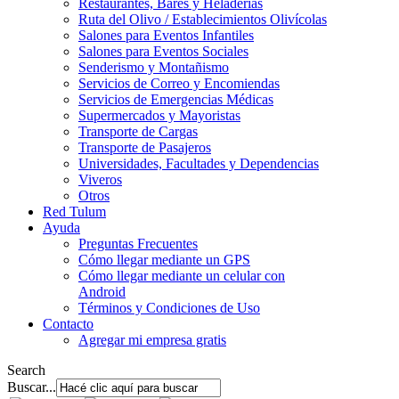
Restaurantes, Bares y Heladerías
Ruta del Olivo / Establecimientos Olivícolas
Salones para Eventos Infantiles
Salones para Eventos Sociales
Senderismo y Montañismo
Servicios de Correo y Encomiendas
Servicios de Emergencias Médicas
Supermercados y Mayoristas
Transporte de Cargas
Transporte de Pasajeros
Universidades, Facultades y Dependencias
Viveros
Otros
Red Tulum
Ayuda
Preguntas Frecuentes
Cómo llegar mediante un GPS
Cómo llegar mediante un celular con
Android
Términos y Condiciones de Uso
Contacto
Agregar mi empresa gratis
Search
Buscar...