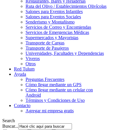
Restaurantes, Bares y Heladerías
Ruta del Olivo / Establecimientos Olivícolas
Salones para Eventos Infantiles
Salones para Eventos Sociales
Senderismo y Montañismo
Servicios de Correo y Encomiendas
Servicios de Emergencias Médicas
Supermercados y Mayoristas
Transporte de Cargas
Transporte de Pasajeros
Universidades, Facultades y Dependencias
Viveros
Otros
Red Tulum
Ayuda
Preguntas Frecuentes
Cómo llegar mediante un GPS
Cómo llegar mediante un celular con
Android
Términos y Condiciones de Uso
Contacto
Agregar mi empresa gratis
Search
Buscar...