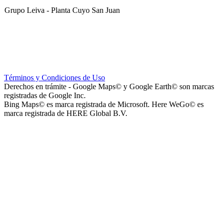
Grupo Leiva - Planta Cuyo San Juan
Club Sportivo La Gloria
Términos y Condiciones de Uso
Derechos en trámite - Google Maps© y Google Earth© son marcas
registradas de Google Inc.
Bing Maps© es marca registrada de Microsoft. Here WeGo© es
marca registrada de HERE Global B.V.
La Noria Eventos
Capilla Virgen de Andacollo