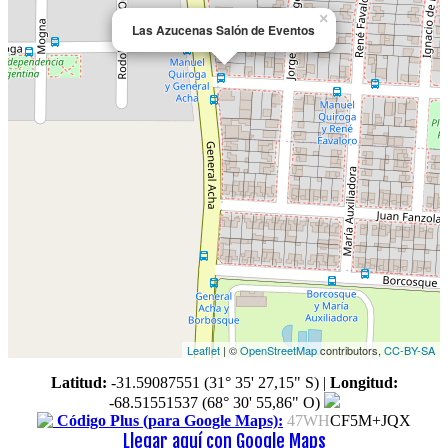
×
Las Azucenas Salón de Eventos
Leaflet
| ©
OpenStreetMap
contributors,
CC-BY-SA
Latitud:
-31.59087551 (31° 35' 27,15" S)
|
Longitud:
-68.51551537 (68° 30' 55,86" O)
Código Plus (para Google Maps):
47WH
CF5M+JQX
Llegar aquí con Google Maps