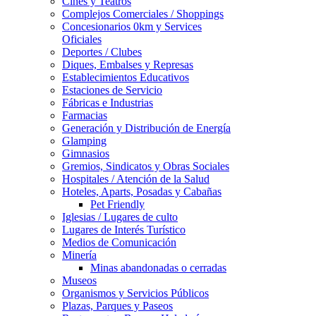
Cines y Teatros
Complejos Comerciales / Shoppings
Concesionarios 0km y Services
Oficiales
Deportes / Clubes
Diques, Embalses y Represas
Establecimientos Educativos
Estaciones de Servicio
Fábricas e Industrias
Farmacias
Generación y Distribución de Energía
Glamping
Gimnasios
Gremios, Sindicatos y Obras Sociales
Hospitales / Atención de la Salud
Hoteles, Aparts, Posadas y Cabañas
Pet Friendly
Iglesias / Lugares de culto
Lugares de Interés Turístico
Medios de Comunicación
Minería
Minas abandonadas o cerradas
Museos
Organismos y Servicios Públicos
Plazas, Parques y Paseos