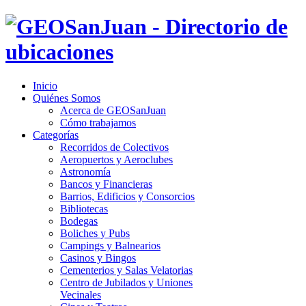
Inicio
Quiénes Somos
Acerca de GEOSanJuan
Cómo trabajamos
Categorías
Recorridos de Colectivos
Aeropuertos y Aeroclubes
Astronomía
Bancos y Financieras
Barrios, Edificios y Consorcios
Bibliotecas
Bodegas
Boliches y Pubs
Campings y Balnearios
Casinos y Bingos
Cementerios y Salas Velatorias
Centro de Jubilados y Uniones
Vecinales