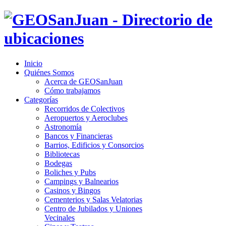
Inicio
Quiénes Somos
Acerca de GEOSanJuan
Cómo trabajamos
Categorías
Recorridos de Colectivos
Aeropuertos y Aeroclubes
Astronomía
Bancos y Financieras
Barrios, Edificios y Consorcios
Bibliotecas
Bodegas
Boliches y Pubs
Campings y Balnearios
Casinos y Bingos
Cementerios y Salas Velatorias
Centro de Jubilados y Uniones
Vecinales