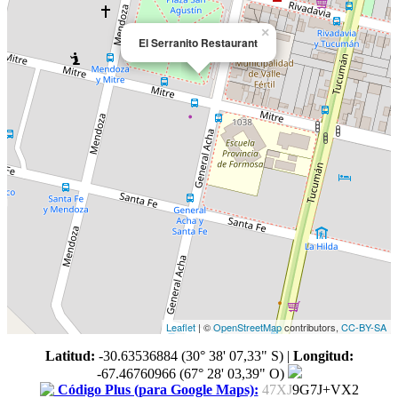
×
El Serranito Restaurant
Leaflet
| ©
OpenStreetMap
contributors,
CC-BY-SA
Latitud:
-30.63536884 (30° 38' 07,33" S)
|
Longitud:
-67.46760966 (67° 28' 03,39" O)
Código Plus (para Google Maps):
47XJ
9G7J+VX2