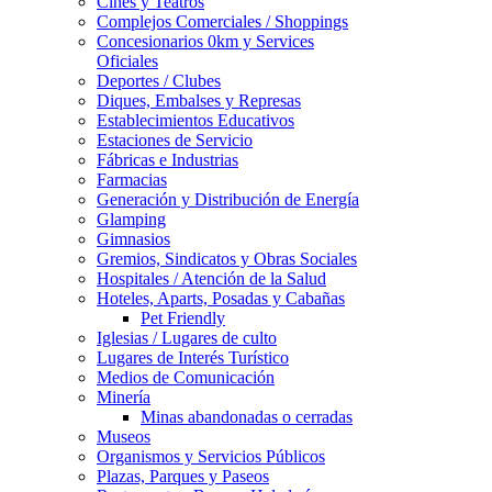
Cines y Teatros
Complejos Comerciales / Shoppings
Concesionarios 0km y Services
Oficiales
Deportes / Clubes
Diques, Embalses y Represas
Establecimientos Educativos
Estaciones de Servicio
Fábricas e Industrias
Farmacias
Generación y Distribución de Energía
Glamping
Gimnasios
Gremios, Sindicatos y Obras Sociales
Hospitales / Atención de la Salud
Hoteles, Aparts, Posadas y Cabañas
Pet Friendly
Iglesias / Lugares de culto
Lugares de Interés Turístico
Medios de Comunicación
Minería
Minas abandonadas o cerradas
Museos
Organismos y Servicios Públicos
Plazas, Parques y Paseos