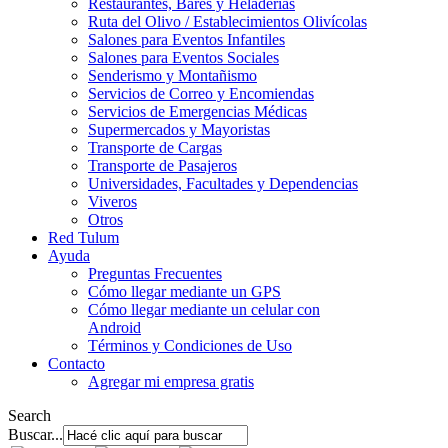
Restaurantes, Bares y Heladerías
Ruta del Olivo / Establecimientos Olivícolas
Salones para Eventos Infantiles
Salones para Eventos Sociales
Senderismo y Montañismo
Servicios de Correo y Encomiendas
Servicios de Emergencias Médicas
Supermercados y Mayoristas
Transporte de Cargas
Transporte de Pasajeros
Universidades, Facultades y Dependencias
Viveros
Otros
Red Tulum
Ayuda
Preguntas Frecuentes
Cómo llegar mediante un GPS
Cómo llegar mediante un celular con
Android
Términos y Condiciones de Uso
Contacto
Agregar mi empresa gratis
Search
Buscar...