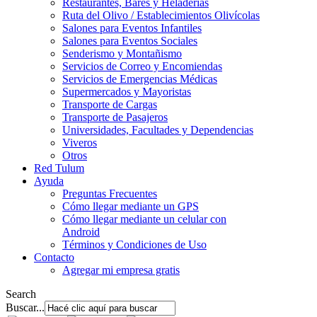
Restaurantes, Bares y Heladerías
Ruta del Olivo / Establecimientos Olivícolas
Salones para Eventos Infantiles
Salones para Eventos Sociales
Senderismo y Montañismo
Servicios de Correo y Encomiendas
Servicios de Emergencias Médicas
Supermercados y Mayoristas
Transporte de Cargas
Transporte de Pasajeros
Universidades, Facultades y Dependencias
Viveros
Otros
Red Tulum
Ayuda
Preguntas Frecuentes
Cómo llegar mediante un GPS
Cómo llegar mediante un celular con
Android
Términos y Condiciones de Uso
Contacto
Agregar mi empresa gratis
Search
Buscar...