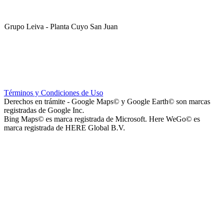
Grupo Leiva - Planta Cuyo San Juan
Club Sportivo La Gloria
Términos y Condiciones de Uso
Derechos en trámite - Google Maps© y Google Earth© son marcas
registradas de Google Inc.
Bing Maps© es marca registrada de Microsoft. Here WeGo© es
marca registrada de HERE Global B.V.
La Noria Eventos
Capilla Virgen de Andacollo