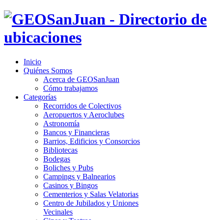
Inicio
Quiénes Somos
Acerca de GEOSanJuan
Cómo trabajamos
Categorías
Recorridos de Colectivos
Aeropuertos y Aeroclubes
Astronomía
Bancos y Financieras
Barrios, Edificios y Consorcios
Bibliotecas
Bodegas
Boliches y Pubs
Campings y Balnearios
Casinos y Bingos
Cementerios y Salas Velatorias
Centro de Jubilados y Uniones
Vecinales