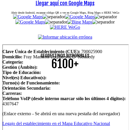
Llegar aquí con Google Maps
Abrir desde Android, escanear código QR o ver en Google Maps, Bing Maps o HERE WeGo
Clave Única de Establecimiento (CUE):
700025900
GEODESTINOS DISPONIBLES
Domicilio:
Fray Mamerto Esquiú s/n, Bº Kennedy
6100+
Categoría:
Gestión (Ámbito):
Tipo de Educación:
Nivel(es) Educativo(s):
Turno(s) de Funcionamiento:
Orientación Secundaria:
Carreras:
Teléfono VoIP (desde interno marcar sólo los últimos 4 digitos):
4307647
(Enlace externo - Se abrirá en una nueva pestaña del navegador)
Legajo del establecimiento en el Mapa Educativo Nacional