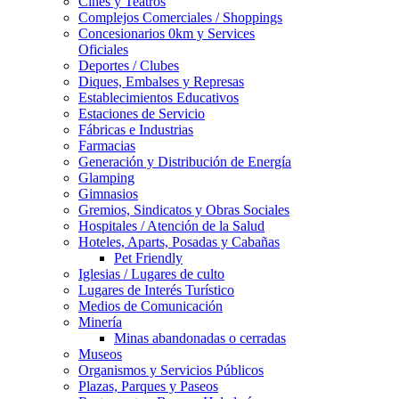
Cines y Teatros
Complejos Comerciales / Shoppings
Concesionarios 0km y Services
Oficiales
Deportes / Clubes
Diques, Embalses y Represas
Establecimientos Educativos
Estaciones de Servicio
Fábricas e Industrias
Farmacias
Generación y Distribución de Energía
Glamping
Gimnasios
Gremios, Sindicatos y Obras Sociales
Hospitales / Atención de la Salud
Hoteles, Aparts, Posadas y Cabañas
Pet Friendly
Iglesias / Lugares de culto
Lugares de Interés Turístico
Medios de Comunicación
Minería
Minas abandonadas o cerradas
Museos
Organismos y Servicios Públicos
Plazas, Parques y Paseos