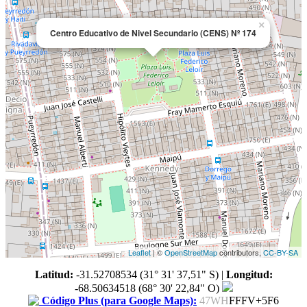
×
Centro Educativo de Nivel Secundario (CENS) Nº 174
Leaflet
| ©
OpenStreetMap
contributors,
CC-BY-SA
Latitud:
-31.52708534 (31° 31' 37,51" S)
|
Longitud:
-68.50634518 (68° 30' 22,84" O)
Código Plus (para Google Maps):
47WH
FFFV+5F6