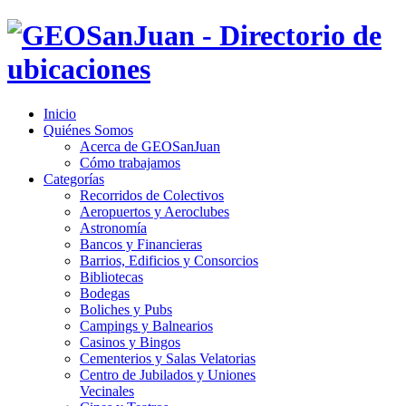
Inicio
Quiénes Somos
Acerca de GEOSanJuan
Cómo trabajamos
Categorías
Recorridos de Colectivos
Aeropuertos y Aeroclubes
Astronomía
Bancos y Financieras
Barrios, Edificios y Consorcios
Bibliotecas
Bodegas
Boliches y Pubs
Campings y Balnearios
Casinos y Bingos
Cementerios y Salas Velatorias
Centro de Jubilados y Uniones
Vecinales