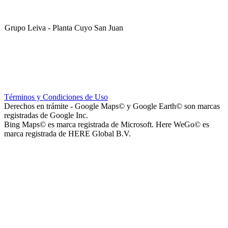
Grupo Leiva - Planta Cuyo San Juan
Club Sportivo La Gloria
Términos y Condiciones de Uso
Derechos en trámite - Google Maps© y Google Earth© son marcas
registradas de Google Inc.
Bing Maps© es marca registrada de Microsoft. Here WeGo© es
marca registrada de HERE Global B.V.
La Noria Eventos
Capilla Virgen de Andacollo