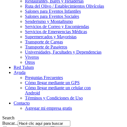
Restaurantes, Bares y Heladerías
Ruta del Olivo / Establecimientos Olivícolas
Salones para Eventos Infantiles
Salones para Eventos Sociales
Senderismo y Montañismo
Servicios de Correo y Encomiendas
Servicios de Emergencias Médicas
Supermercados y Mayoristas
Transporte de Cargas
Transporte de Pasajeros
Universidades, Facultades y Dependencias
Viveros
Otros
Red Tulum
Ayuda
Preguntas Frecuentes
Cómo llegar mediante un GPS
Cómo llegar mediante un celular con
Android
Términos y Condiciones de Uso
Contacto
Agregar mi empresa gratis
Search
Buscar...