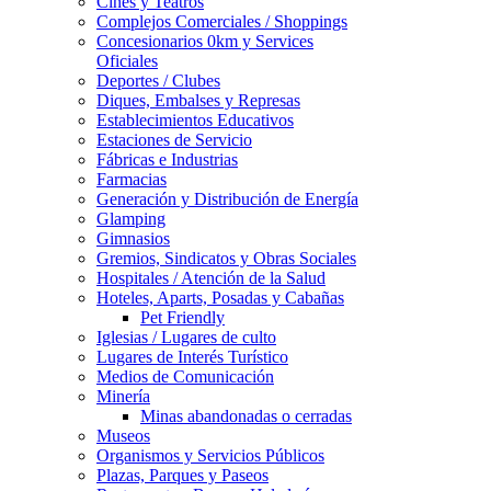
Cines y Teatros
Complejos Comerciales / Shoppings
Concesionarios 0km y Services
Oficiales
Deportes / Clubes
Diques, Embalses y Represas
Establecimientos Educativos
Estaciones de Servicio
Fábricas e Industrias
Farmacias
Generación y Distribución de Energía
Glamping
Gimnasios
Gremios, Sindicatos y Obras Sociales
Hospitales / Atención de la Salud
Hoteles, Aparts, Posadas y Cabañas
Pet Friendly
Iglesias / Lugares de culto
Lugares de Interés Turístico
Medios de Comunicación
Minería
Minas abandonadas o cerradas
Museos
Organismos y Servicios Públicos
Plazas, Parques y Paseos