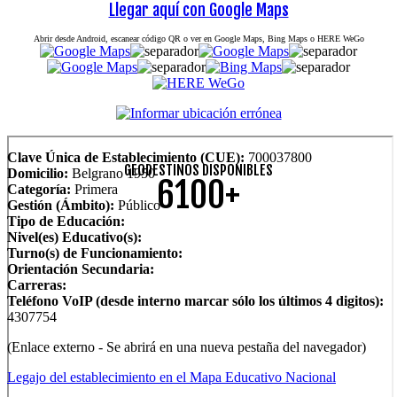
Llegar aquí con Google Maps
Abrir desde Android, escanear código QR o ver en Google Maps, Bing Maps o HERE WeGo
Clave Única de Establecimiento (CUE):
700037800
GEODESTINOS DISPONIBLES
Domicilio:
Belgrano 1950
6100+
Categoría:
Primera
Gestión (Ámbito):
Público
Tipo de Educación:
Nivel(es) Educativo(s):
Turno(s) de Funcionamiento:
Orientación Secundaria:
Carreras:
Teléfono VoIP (desde interno marcar sólo los últimos 4 digitos):
4307754
(Enlace externo - Se abrirá en una nueva pestaña del navegador)
Legajo del establecimiento en el Mapa Educativo Nacional