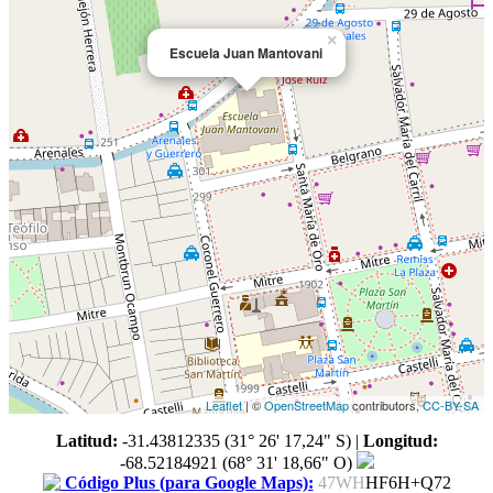
×
Escuela Juan Mantovani
Leaflet
| ©
OpenStreetMap
contributors,
CC-BY-SA
Latitud:
-31.43812335 (31° 26' 17,24" S)
|
Longitud:
-68.52184921 (68° 31' 18,66" O)
Código Plus (para Google Maps):
47WH
HF6H+Q72