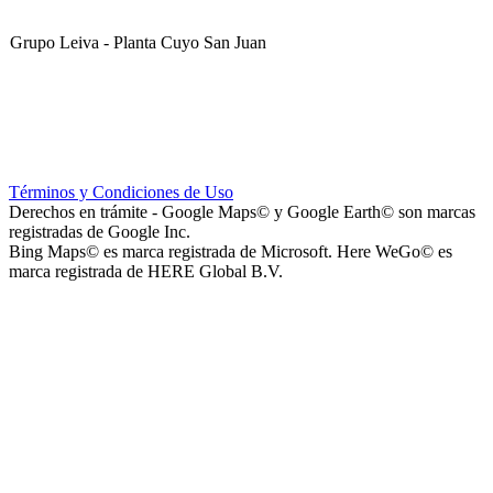
Grupo Leiva - Planta Cuyo San Juan
Club Sportivo La Gloria
Términos y Condiciones de Uso
Derechos en trámite - Google Maps© y Google Earth© son marcas
registradas de Google Inc.
Bing Maps© es marca registrada de Microsoft. Here WeGo© es
marca registrada de HERE Global B.V.
La Noria Eventos
Capilla Virgen de Andacollo