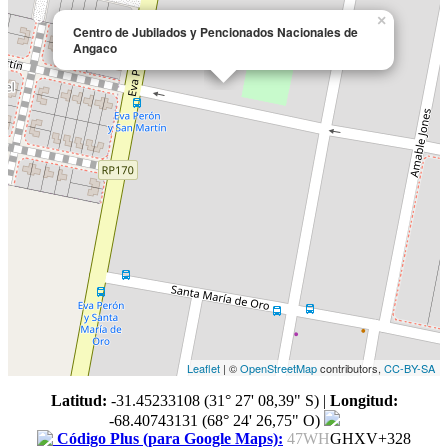
×
Centro de Jubilados y Pencionados Nacionales de
Angaco
Leaflet
| ©
OpenStreetMap
contributors,
CC-BY-SA
Latitud:
-31.45233108 (31° 27' 08,39" S)
|
Longitud:
-68.40743131 (68° 24' 26,75" O)
Código Plus (para Google Maps):
47WH
GHXV+328