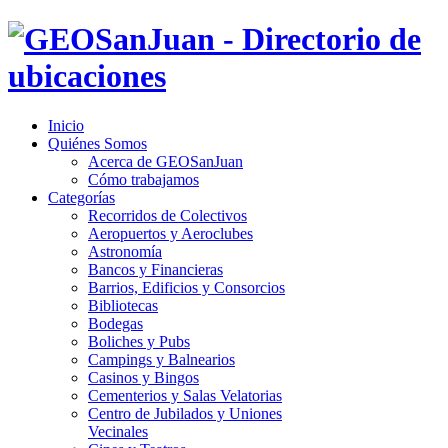
Inicio
Quiénes Somos
Acerca de GEOSanJuan
Cómo trabajamos
Categorías
Recorridos de Colectivos
Aeropuertos y Aeroclubes
Astronomía
Bancos y Financieras
Barrios, Edificios y Consorcios
Bibliotecas
Bodegas
Boliches y Pubs
Campings y Balnearios
Casinos y Bingos
Cementerios y Salas Velatorias
Centro de Jubilados y Uniones
Vecinales