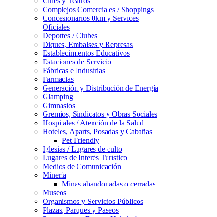
Cines y Teatros
Complejos Comerciales / Shoppings
Concesionarios 0km y Services
Oficiales
Deportes / Clubes
Diques, Embalses y Represas
Establecimientos Educativos
Estaciones de Servicio
Fábricas e Industrias
Farmacias
Generación y Distribución de Energía
Glamping
Gimnasios
Gremios, Sindicatos y Obras Sociales
Hospitales / Atención de la Salud
Hoteles, Aparts, Posadas y Cabañas
Pet Friendly
Iglesias / Lugares de culto
Lugares de Interés Turístico
Medios de Comunicación
Minería
Minas abandonadas o cerradas
Museos
Organismos y Servicios Públicos
Plazas, Parques y Paseos