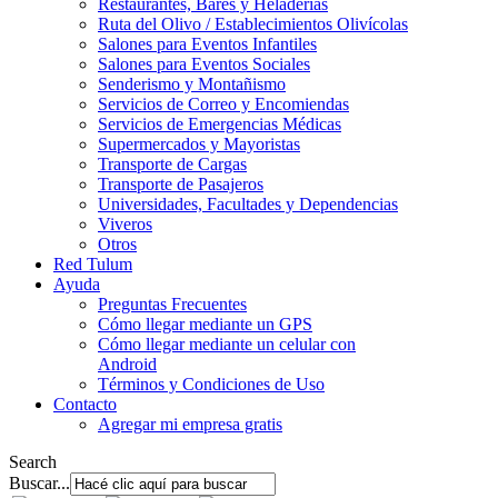
Restaurantes, Bares y Heladerías
Ruta del Olivo / Establecimientos Olivícolas
Salones para Eventos Infantiles
Salones para Eventos Sociales
Senderismo y Montañismo
Servicios de Correo y Encomiendas
Servicios de Emergencias Médicas
Supermercados y Mayoristas
Transporte de Cargas
Transporte de Pasajeros
Universidades, Facultades y Dependencias
Viveros
Otros
Red Tulum
Ayuda
Preguntas Frecuentes
Cómo llegar mediante un GPS
Cómo llegar mediante un celular con
Android
Términos y Condiciones de Uso
Contacto
Agregar mi empresa gratis
Search
Buscar...