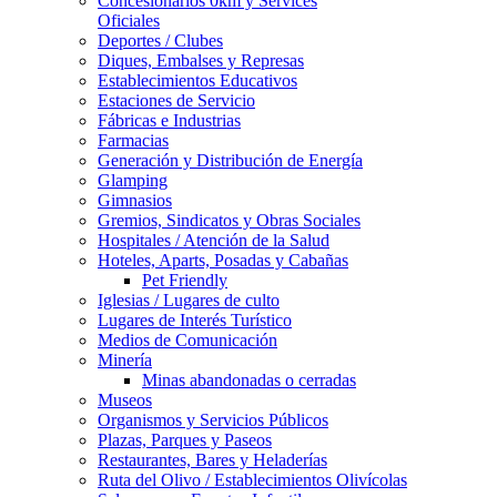
Concesionarios 0km y Services
Oficiales
Deportes / Clubes
Diques, Embalses y Represas
Establecimientos Educativos
Estaciones de Servicio
Fábricas e Industrias
Farmacias
Generación y Distribución de Energía
Glamping
Gimnasios
Gremios, Sindicatos y Obras Sociales
Hospitales / Atención de la Salud
Hoteles, Aparts, Posadas y Cabañas
Pet Friendly
Iglesias / Lugares de culto
Lugares de Interés Turístico
Medios de Comunicación
Minería
Minas abandonadas o cerradas
Museos
Organismos y Servicios Públicos
Plazas, Parques y Paseos
Restaurantes, Bares y Heladerías
Ruta del Olivo / Establecimientos Olivícolas