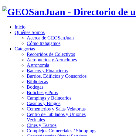
Inicio
Quiénes Somos
Acerca de GEOSanJuan
Cómo trabajamos
Categorías
Recorridos de Colectivos
Aeropuertos y Aeroclubes
Astronomía
Bancos y Financieras
Barrios, Edificios y Consorcios
Bibliotecas
Bodegas
Boliches y Pubs
Campings y Balnearios
Casinos y Bingos
Cementerios y Salas Velatorias
Centro de Jubilados y Uniones
Vecinales
Cines y Teatros
Complejos Comerciales / Shoppings