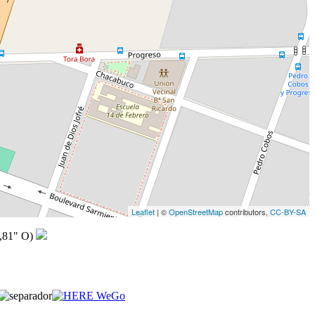
Leaflet
| ©
OpenStreetMap
contributors,
CC-BY-SA
,81" O)