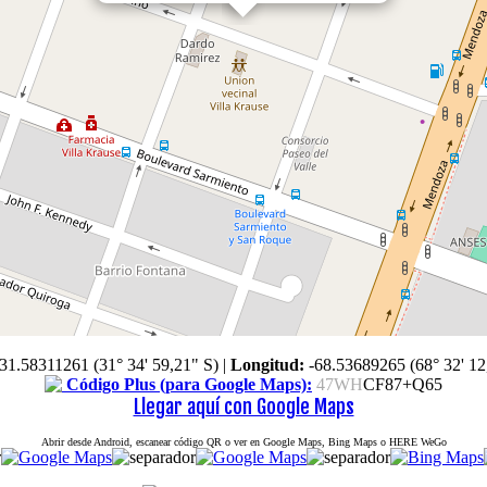
-31.58311261 (31° 34' 59,21" S)
|
Longitud:
-68.53689265 (68° 32' 12
Código Plus (para Google Maps):
47WH
CF87+Q65
Llegar aquí con Google Maps
Abrir desde Android, escanear código QR o ver en Google Maps, Bing Maps o HERE WeGo