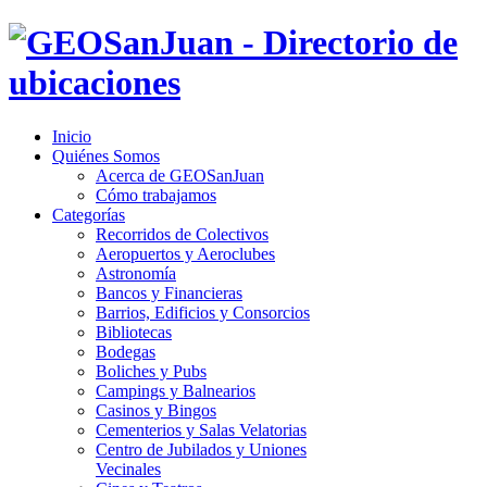
Inicio
Quiénes Somos
Acerca de GEOSanJuan
Cómo trabajamos
Categorías
Recorridos de Colectivos
Aeropuertos y Aeroclubes
Astronomía
Bancos y Financieras
Barrios, Edificios y Consorcios
Bibliotecas
Bodegas
Boliches y Pubs
Campings y Balnearios
Casinos y Bingos
Cementerios y Salas Velatorias
Centro de Jubilados y Uniones
Vecinales