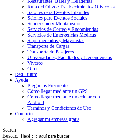
Restaurantes, Bares y Heladerías
Ruta del Olivo / Establecimientos Olivícolas
Salones para Eventos Infantiles
Salones para Eventos Sociales
Senderismo y Montañismo
Servicios de Correo y Encomiendas
Servicios de Emergencias Médicas
Supermercados y Mayoristas
Transporte de Cargas
Transporte de Pasajeros
Universidades, Facultades y Dependencias
Viveros
Otros
Red Tulum
Ayuda
Preguntas Frecuentes
Cómo llegar mediante un GPS
Cómo llegar mediante un celular con
Android
Términos y Condiciones de Uso
Contacto
Agregar mi empresa gratis
Search
Buscar...