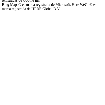
registradas de Google Inc.
Bing Maps© es marca registrada de Microsoft. Here WeGo© es
marca registrada de HERE Global B.V.
La Noria Eventos
Capilla Virgen de Andacollo
Barrio Asociacion Mutual Empleados de Empresa de Transporte
Albardón (Loteo ETA)
Barrio Ceferino Namuncurá