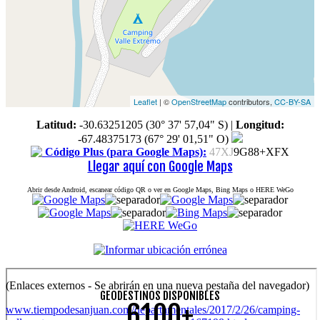
Leaflet
| ©
OpenStreetMap
contributors,
CC-BY-SA
Latitud:
-30.63251205 (30° 37' 57,04" S)
|
Longitud:
-67.48375173 (67° 29' 01,51" O)
Código Plus (para Google Maps):
47XJ
9G88+XFX
Llegar aquí con Google Maps
Abrir desde Android, escanear código QR o ver en Google Maps, Bing Maps o HERE WeGo
(Enlaces externos - Se abrirán en una nueva pestaña del navegador)
GEODESTINOS DISPONIBLES
6100+
www.tiempodesanjuan.com/departamentales/2017/2/26/camping-