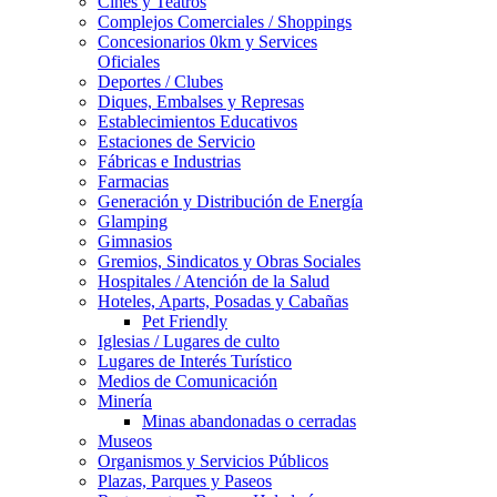
Cines y Teatros
Complejos Comerciales / Shoppings
Concesionarios 0km y Services
Oficiales
Deportes / Clubes
Diques, Embalses y Represas
Establecimientos Educativos
Estaciones de Servicio
Fábricas e Industrias
Farmacias
Generación y Distribución de Energía
Glamping
Gimnasios
Gremios, Sindicatos y Obras Sociales
Hospitales / Atención de la Salud
Hoteles, Aparts, Posadas y Cabañas
Pet Friendly
Iglesias / Lugares de culto
Lugares de Interés Turístico
Medios de Comunicación
Minería
Minas abandonadas o cerradas
Museos
Organismos y Servicios Públicos
Plazas, Parques y Paseos