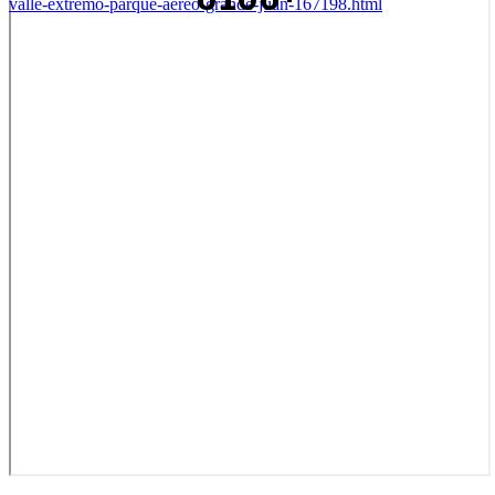
valle-extremo-parque-aereo-grande-juan-167198.html