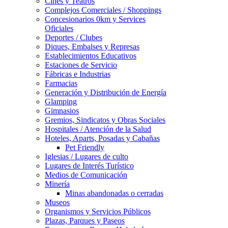
Cines y Teatros
Complejos Comerciales / Shoppings
Concesionarios 0km y Services
Oficiales
Deportes / Clubes
Diques, Embalses y Represas
Establecimientos Educativos
Estaciones de Servicio
Fábricas e Industrias
Farmacias
Generación y Distribución de Energía
Glamping
Gimnasios
Gremios, Sindicatos y Obras Sociales
Hospitales / Atención de la Salud
Hoteles, Aparts, Posadas y Cabañas
Pet Friendly
Iglesias / Lugares de culto
Lugares de Interés Turístico
Medios de Comunicación
Minería
Minas abandonadas o cerradas
Museos
Organismos y Servicios Públicos
Plazas, Parques y Paseos