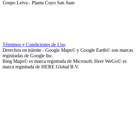
Grupo Leiva - Planta Cuyo San Juan
Club Sportivo La Gloria
Términos y Condiciones de Uso
Derechos en trámite - Google Maps© y Google Earth© son marcas
registradas de Google Inc.
Bing Maps© es marca registrada de Microsoft. Here WeGo© es
marca registrada de HERE Global B.V.
La Noria Eventos
Capilla Virgen de Andacollo