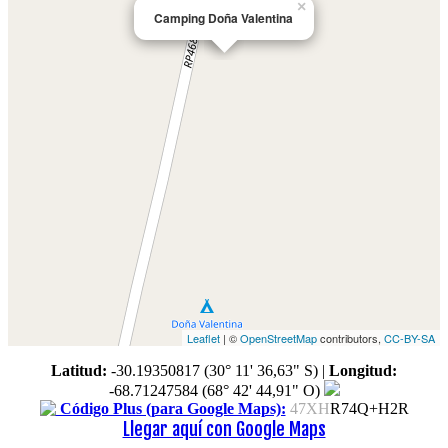
×
Camping Doña Valentina
Leaflet
| ©
OpenStreetMap
contributors,
CC-BY-SA
Latitud:
-30.19350817 (30° 11' 36,63" S)
|
Longitud:
-68.71247584 (68° 42' 44,91" O)
Código Plus (para Google Maps):
47XH
R74Q+H2R
Llegar aquí con Google Maps