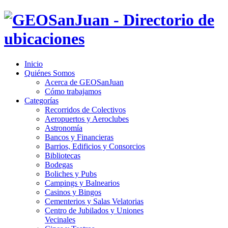
Inicio
Quiénes Somos
Acerca de GEOSanJuan
Cómo trabajamos
Categorías
Recorridos de Colectivos
Aeropuertos y Aeroclubes
Astronomía
Bancos y Financieras
Barrios, Edificios y Consorcios
Bibliotecas
Bodegas
Boliches y Pubs
Campings y Balnearios
Casinos y Bingos
Cementerios y Salas Velatorias
Centro de Jubilados y Uniones
Vecinales