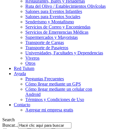
Restaurantes, Bares y Heladerías
Ruta del Olivo / Establecimientos Olivícolas
Salones para Eventos Infantiles
Salones para Eventos Sociales
Senderismo y Montañismo
Servicios de Correo y Encomiendas
Servicios de Emergencias Médicas
Supermercados y Mayoristas
Transporte de Cargas
Transporte de Pasajeros
Universidades, Facultades y Dependencias
Viveros
Otros
Red Tulum
Ayuda
Preguntas Frecuentes
Cómo llegar mediante un GPS
Cómo llegar mediante un celular con
Android
Términos y Condiciones de Uso
Contacto
Agregar mi empresa gratis
Search
Buscar...