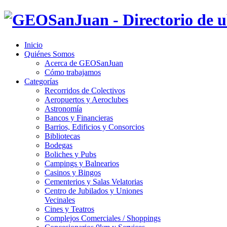
Inicio
Quiénes Somos
Acerca de GEOSanJuan
Cómo trabajamos
Categorías
Recorridos de Colectivos
Aeropuertos y Aeroclubes
Astronomía
Bancos y Financieras
Barrios, Edificios y Consorcios
Bibliotecas
Bodegas
Boliches y Pubs
Campings y Balnearios
Casinos y Bingos
Cementerios y Salas Velatorias
Centro de Jubilados y Uniones
Vecinales
Cines y Teatros
Complejos Comerciales / Shoppings