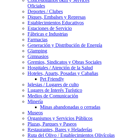
Concesionarios 0km y Services
Oficiales
Deportes / Clubes
Diques, Embalses y Represas
Establecimientos Educativos
Estaciones de Servicio
Fábricas e Industrias
Farmacias
Generación y Distribución de Energía
Glamping
Gimnasios
Gremios, Sindicatos y Obras Sociales
Hospitales / Atención de la Salud
Hoteles, Aparts, Posadas y Cabañas
Pet Friendly
Iglesias / Lugares de culto
Lugares de Interés Turístico
Medios de Comunicación
Minería
Minas abandonadas o cerradas
Museos
Organismos y Servicios Públicos
Plazas, Parques y Paseos
Restaurantes, Bares y Heladerías
Ruta del Olivo / Establecimientos Olivícolas