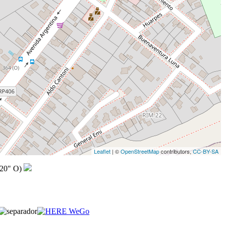
Leaflet
| ©
OpenStreetMap
contributors,
CC-BY-SA
,20" O)