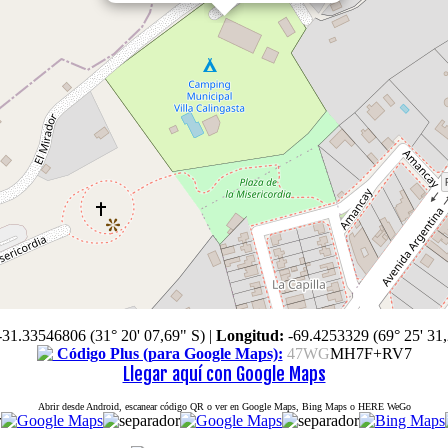
-31.33546806 (31° 20' 07,69" S)
|
Longitud:
-69.4253329 (69° 25' 31
Código Plus (para Google Maps):
47WG
MH7F+RV7
Llegar aquí con Google Maps
Abrir desde Android, escanear código QR o ver en Google Maps, Bing Maps o HERE WeGo