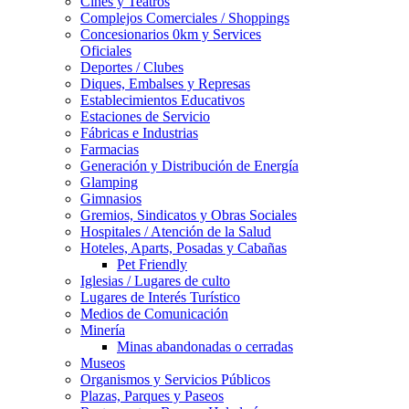
Cines y Teatros
Complejos Comerciales / Shoppings
Concesionarios 0km y Services
Oficiales
Deportes / Clubes
Diques, Embalses y Represas
Establecimientos Educativos
Estaciones de Servicio
Fábricas e Industrias
Farmacias
Generación y Distribución de Energía
Glamping
Gimnasios
Gremios, Sindicatos y Obras Sociales
Hospitales / Atención de la Salud
Hoteles, Aparts, Posadas y Cabañas
Pet Friendly
Iglesias / Lugares de culto
Lugares de Interés Turístico
Medios de Comunicación
Minería
Minas abandonadas o cerradas
Museos
Organismos y Servicios Públicos
Plazas, Parques y Paseos