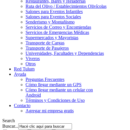
Restaurantes, Bares y Heladerías
Ruta del Olivo / Establecimientos Olivícolas
Salones para Eventos Infantiles
Salones para Eventos Sociales
Senderismo y Montañismo
Servicios de Correo y Encomiendas
Servicios de Emergencias Médicas
Supermercados y Mayoristas
Transporte de Cargas
Transporte de Pasajeros
Universidades, Facultades y Dependencias
Viveros
Otros
Red Tulum
Ayuda
Preguntas Frecuentes
Cómo llegar mediante un GPS
Cómo llegar mediante un celular con
Android
Términos y Condiciones de Uso
Contacto
Agregar mi empresa gratis
Search
Buscar...