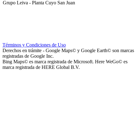
Grupo Leiva - Planta Cuyo San Juan
Club Sportivo La Gloria
Términos y Condiciones de Uso
Derechos en trámite - Google Maps© y Google Earth© son marcas
registradas de Google Inc.
Bing Maps© es marca registrada de Microsoft. Here WeGo© es
marca registrada de HERE Global B.V.
La Noria Eventos
Capilla Virgen de Andacollo