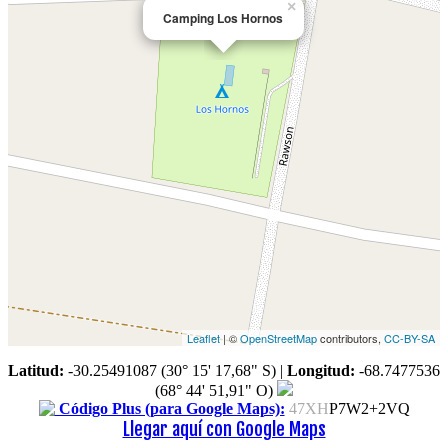
×
Camping Los Hornos
Leaflet
| ©
OpenStreetMap
contributors,
CC-BY-SA
Latitud:
-30.25491087 (30° 15' 17,68" S)
|
Longitud:
-68.7477536
(68° 44' 51,91" O)
Código Plus (para Google Maps):
47XH
P7W2+2VQ
Llegar aquí con Google Maps