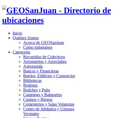
Inicio
Quiénes Somos
Acerca de GEOSanJuan
Cómo trabajamos
Categorías
Recorridos de Colectivos
Aeropuertos y Aeroclubes
Astronomía
Bancos y Financieras
Barrios, Edificios y Consorcios
Bibliotecas
Bodegas
Boliches y Pubs
Campings y Balnearios
Casinos y Bingos
Cementerios y Salas Velatorias
Centro de Jubilados y Uniones
Vecinales