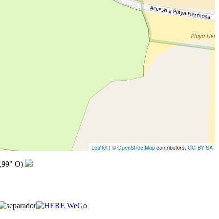
Leaflet
| ©
OpenStreetMap
contributors,
CC-BY-SA
,99" O)