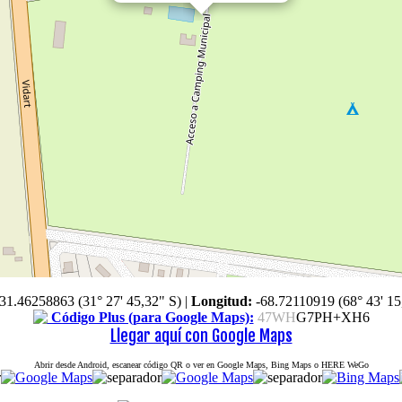
-31.46258863 (31° 27' 45,32" S)
|
Longitud:
-68.72110919 (68° 43' 15
Código Plus (para Google Maps):
47WH
G7PH+XH6
Llegar aquí con Google Maps
Abrir desde Android, escanear código QR o ver en Google Maps, Bing Maps o HERE WeGo