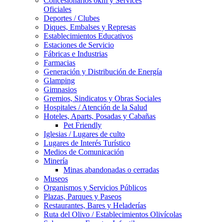
Concesionarios 0km y Services
Oficiales
Deportes / Clubes
Diques, Embalses y Represas
Establecimientos Educativos
Estaciones de Servicio
Fábricas e Industrias
Farmacias
Generación y Distribución de Energía
Glamping
Gimnasios
Gremios, Sindicatos y Obras Sociales
Hospitales / Atención de la Salud
Hoteles, Aparts, Posadas y Cabañas
Pet Friendly
Iglesias / Lugares de culto
Lugares de Interés Turístico
Medios de Comunicación
Minería
Minas abandonadas o cerradas
Museos
Organismos y Servicios Públicos
Plazas, Parques y Paseos
Restaurantes, Bares y Heladerías
Ruta del Olivo / Establecimientos Olivícolas