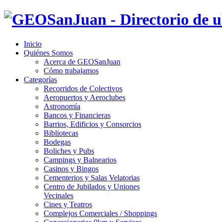
Inicio
Quiénes Somos
Acerca de GEOSanJuan
Cómo trabajamos
Categorías
Recorridos de Colectivos
Aeropuertos y Aeroclubes
Astronomía
Bancos y Financieras
Barrios, Edificios y Consorcios
Bibliotecas
Bodegas
Boliches y Pubs
Campings y Balnearios
Casinos y Bingos
Cementerios y Salas Velatorias
Centro de Jubilados y Uniones
Vecinales
Cines y Teatros
Complejos Comerciales / Shoppings