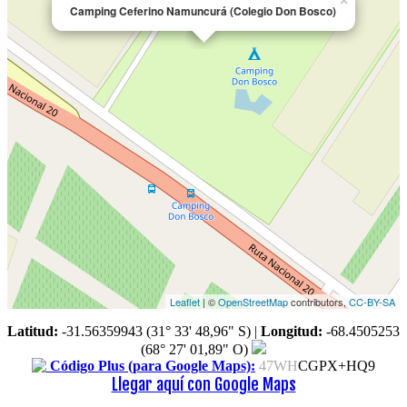
×
Camping Ceferino Namuncurá (Colegio Don Bosco)
Leaflet
| ©
OpenStreetMap
contributors,
CC-BY-SA
Latitud:
-31.56359943 (31° 33' 48,96" S)
|
Longitud:
-68.4505253
(68° 27' 01,89" O)
Código Plus (para Google Maps):
47WH
CGPX+HQ9
Llegar aquí con Google Maps