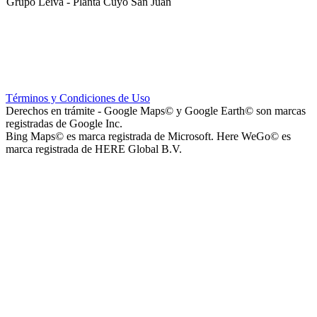
Grupo Leiva - Planta Cuyo San Juan
Club Sportivo La Gloria
Términos y Condiciones de Uso
Derechos en trámite - Google Maps© y Google Earth© son marcas
registradas de Google Inc.
Bing Maps© es marca registrada de Microsoft. Here WeGo© es
marca registrada de HERE Global B.V.
La Noria Eventos
Capilla Virgen de Andacollo