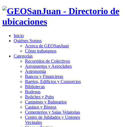
Inicio
Quiénes Somos
Acerca de GEOSanJuan
Cómo trabajamos
Categorías
Recorridos de Colectivos
Aeropuertos y Aeroclubes
Astronomía
Bancos y Financieras
Barrios, Edificios y Consorcios
Bibliotecas
Bodegas
Boliches y Pubs
Campings y Balnearios
Casinos y Bingos
Cementerios y Salas Velatorias
Centro de Jubilados y Uniones
Vecinales