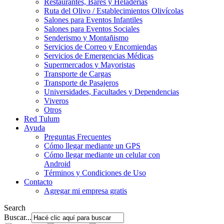
Restaurantes, Bares y Heladerías
Ruta del Olivo / Establecimientos Olivícolas
Salones para Eventos Infantiles
Salones para Eventos Sociales
Senderismo y Montañismo
Servicios de Correo y Encomiendas
Servicios de Emergencias Médicas
Supermercados y Mayoristas
Transporte de Cargas
Transporte de Pasajeros
Universidades, Facultades y Dependencias
Viveros
Otros
Red Tulum
Ayuda
Preguntas Frecuentes
Cómo llegar mediante un GPS
Cómo llegar mediante un celular con
Android
Términos y Condiciones de Uso
Contacto
Agregar mi empresa gratis
Search
Buscar...