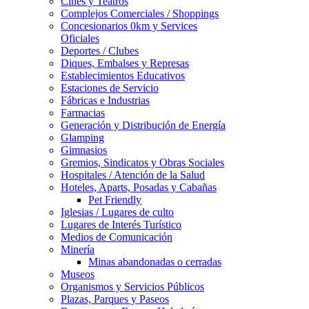
Cines y Teatros
Complejos Comerciales / Shoppings
Concesionarios 0km y Services
Oficiales
Deportes / Clubes
Diques, Embalses y Represas
Establecimientos Educativos
Estaciones de Servicio
Fábricas e Industrias
Farmacias
Generación y Distribución de Energía
Glamping
Gimnasios
Gremios, Sindicatos y Obras Sociales
Hospitales / Atención de la Salud
Hoteles, Aparts, Posadas y Cabañas
Pet Friendly
Iglesias / Lugares de culto
Lugares de Interés Turístico
Medios de Comunicación
Minería
Minas abandonadas o cerradas
Museos
Organismos y Servicios Públicos
Plazas, Parques y Paseos