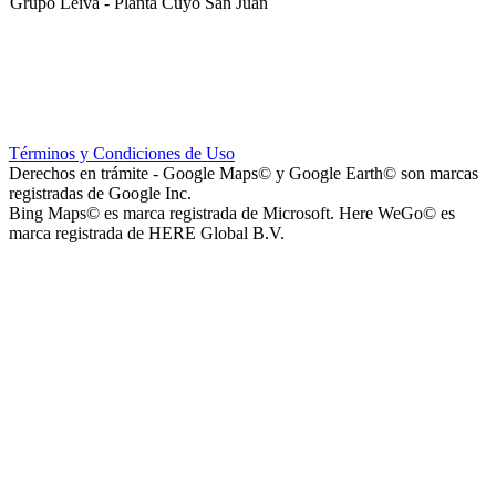
Grupo Leiva - Planta Cuyo San Juan
Club Sportivo La Gloria
Términos y Condiciones de Uso
Derechos en trámite - Google Maps© y Google Earth© son marcas
registradas de Google Inc.
Bing Maps© es marca registrada de Microsoft. Here WeGo© es
marca registrada de HERE Global B.V.
La Noria Eventos
Capilla Virgen de Andacollo