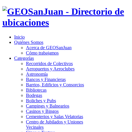
Inicio
Quiénes Somos
Acerca de GEOSanJuan
Cómo trabajamos
Categorías
Recorridos de Colectivos
Aeropuertos y Aeroclubes
Astronomía
Bancos y Financieras
Barrios, Edificios y Consorcios
Bibliotecas
Bodegas
Boliches y Pubs
Campings y Balnearios
Casinos y Bingos
Cementerios y Salas Velatorias
Centro de Jubilados y Uniones
Vecinales