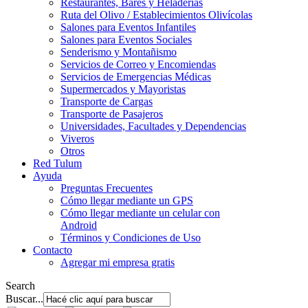
Restaurantes, Bares y Heladerías
Ruta del Olivo / Establecimientos Olivícolas
Salones para Eventos Infantiles
Salones para Eventos Sociales
Senderismo y Montañismo
Servicios de Correo y Encomiendas
Servicios de Emergencias Médicas
Supermercados y Mayoristas
Transporte de Cargas
Transporte de Pasajeros
Universidades, Facultades y Dependencias
Viveros
Otros
Red Tulum
Ayuda
Preguntas Frecuentes
Cómo llegar mediante un GPS
Cómo llegar mediante un celular con
Android
Términos y Condiciones de Uso
Contacto
Agregar mi empresa gratis
Search
Buscar...