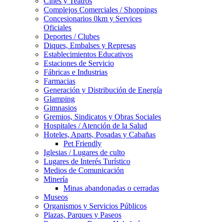
Cines y Teatros
Complejos Comerciales / Shoppings
Concesionarios 0km y Services
Oficiales
Deportes / Clubes
Diques, Embalses y Represas
Establecimientos Educativos
Estaciones de Servicio
Fábricas e Industrias
Farmacias
Generación y Distribución de Energía
Glamping
Gimnasios
Gremios, Sindicatos y Obras Sociales
Hospitales / Atención de la Salud
Hoteles, Aparts, Posadas y Cabañas
Pet Friendly
Iglesias / Lugares de culto
Lugares de Interés Turístico
Medios de Comunicación
Minería
Minas abandonadas o cerradas
Museos
Organismos y Servicios Públicos
Plazas, Parques y Paseos