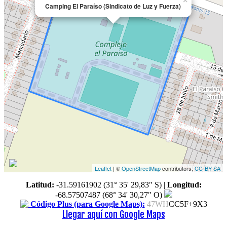
×
Camping El Paraíso (Sindicato de Luz y Fuerza)
Leaflet
| ©
OpenStreetMap
contributors,
CC-BY-SA
Latitud:
-31.59161902 (31° 35' 29,83" S)
|
Longitud:
-68.57507487 (68° 34' 30,27" O)
Código Plus (para Google Maps):
47WH
CC5F+9X3
Llegar aquí con Google Maps