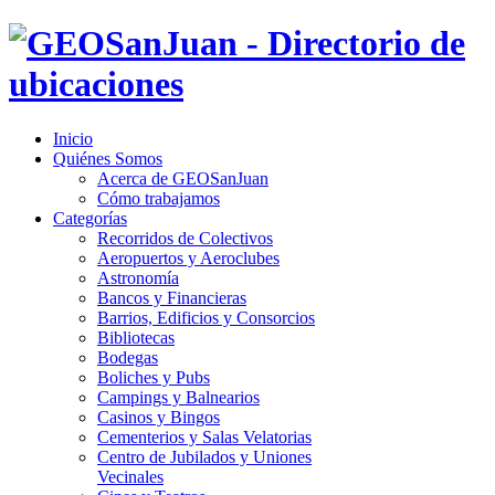
Inicio
Quiénes Somos
Acerca de GEOSanJuan
Cómo trabajamos
Categorías
Recorridos de Colectivos
Aeropuertos y Aeroclubes
Astronomía
Bancos y Financieras
Barrios, Edificios y Consorcios
Bibliotecas
Bodegas
Boliches y Pubs
Campings y Balnearios
Casinos y Bingos
Cementerios y Salas Velatorias
Centro de Jubilados y Uniones
Vecinales