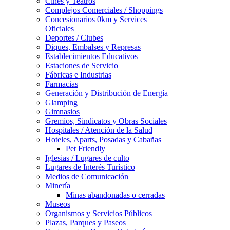
Cines y Teatros
Complejos Comerciales / Shoppings
Concesionarios 0km y Services
Oficiales
Deportes / Clubes
Diques, Embalses y Represas
Establecimientos Educativos
Estaciones de Servicio
Fábricas e Industrias
Farmacias
Generación y Distribución de Energía
Glamping
Gimnasios
Gremios, Sindicatos y Obras Sociales
Hospitales / Atención de la Salud
Hoteles, Aparts, Posadas y Cabañas
Pet Friendly
Iglesias / Lugares de culto
Lugares de Interés Turístico
Medios de Comunicación
Minería
Minas abandonadas o cerradas
Museos
Organismos y Servicios Públicos
Plazas, Parques y Paseos