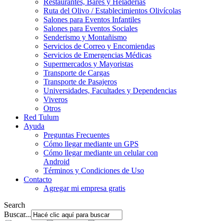
Restaurantes, Bares y Heladerías
Ruta del Olivo / Establecimientos Olivícolas
Salones para Eventos Infantiles
Salones para Eventos Sociales
Senderismo y Montañismo
Servicios de Correo y Encomiendas
Servicios de Emergencias Médicas
Supermercados y Mayoristas
Transporte de Cargas
Transporte de Pasajeros
Universidades, Facultades y Dependencias
Viveros
Otros
Red Tulum
Ayuda
Preguntas Frecuentes
Cómo llegar mediante un GPS
Cómo llegar mediante un celular con
Android
Términos y Condiciones de Uso
Contacto
Agregar mi empresa gratis
Search
Buscar...