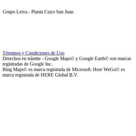
Grupo Leiva - Planta Cuyo San Juan
Club Sportivo La Gloria
Términos y Condiciones de Uso
Derechos en trámite - Google Maps© y Google Earth© son marcas
registradas de Google Inc.
Bing Maps© es marca registrada de Microsoft. Here WeGo© es
marca registrada de HERE Global B.V.
La Noria Eventos
Capilla Virgen de Andacollo