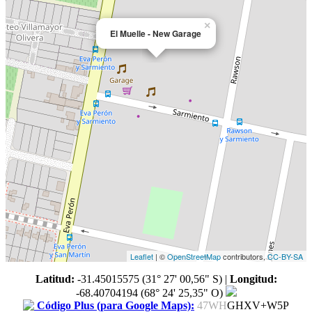
×
El Muelle - New Garage
Leaflet
| ©
OpenStreetMap
contributors,
CC-BY-SA
Latitud:
-31.45015575 (31° 27' 00,56" S)
|
Longitud:
-68.40704194 (68° 24' 25,35" O)
Código Plus (para Google Maps):
47WH
GHXV+W5P