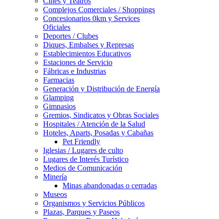
Cines y Teatros
Complejos Comerciales / Shoppings
Concesionarios 0km y Services
Oficiales
Deportes / Clubes
Diques, Embalses y Represas
Establecimientos Educativos
Estaciones de Servicio
Fábricas e Industrias
Farmacias
Generación y Distribución de Energía
Glamping
Gimnasios
Gremios, Sindicatos y Obras Sociales
Hospitales / Atención de la Salud
Hoteles, Aparts, Posadas y Cabañas
Pet Friendly
Iglesias / Lugares de culto
Lugares de Interés Turístico
Medios de Comunicación
Minería
Minas abandonadas o cerradas
Museos
Organismos y Servicios Públicos
Plazas, Parques y Paseos