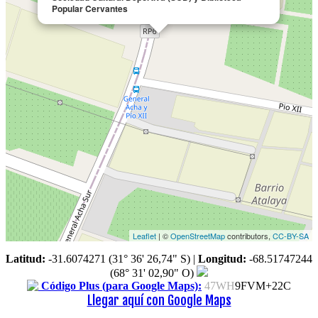
Popular Cervantes
Leaflet
| ©
OpenStreetMap
contributors,
CC-BY-SA
Latitud:
-31.6074271 (31° 36' 26,74" S)
|
Longitud:
-68.51747244
(68° 31' 02,90" O)
Código Plus (para Google Maps):
47WH
9FVM+22C
Llegar aquí con Google Maps