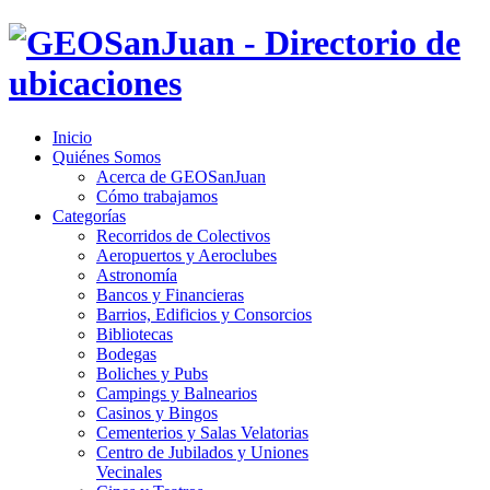
Inicio
Quiénes Somos
Acerca de GEOSanJuan
Cómo trabajamos
Categorías
Recorridos de Colectivos
Aeropuertos y Aeroclubes
Astronomía
Bancos y Financieras
Barrios, Edificios y Consorcios
Bibliotecas
Bodegas
Boliches y Pubs
Campings y Balnearios
Casinos y Bingos
Cementerios y Salas Velatorias
Centro de Jubilados y Uniones
Vecinales