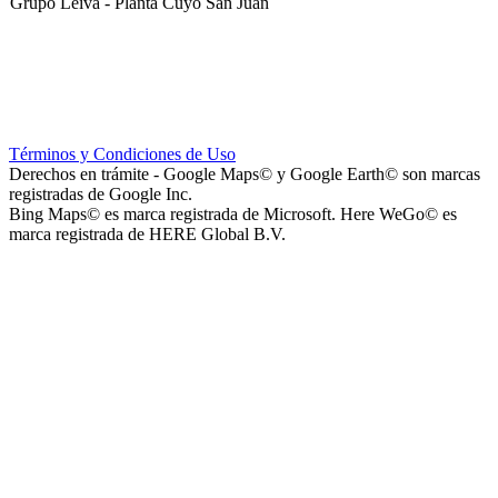
Grupo Leiva - Planta Cuyo San Juan
Club Sportivo La Gloria
Términos y Condiciones de Uso
Derechos en trámite - Google Maps© y Google Earth© son marcas
registradas de Google Inc.
Bing Maps© es marca registrada de Microsoft. Here WeGo© es
marca registrada de HERE Global B.V.
La Noria Eventos
Capilla Virgen de Andacollo