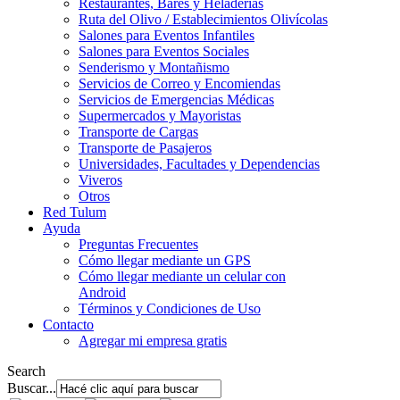
Restaurantes, Bares y Heladerías
Ruta del Olivo / Establecimientos Olivícolas
Salones para Eventos Infantiles
Salones para Eventos Sociales
Senderismo y Montañismo
Servicios de Correo y Encomiendas
Servicios de Emergencias Médicas
Supermercados y Mayoristas
Transporte de Cargas
Transporte de Pasajeros
Universidades, Facultades y Dependencias
Viveros
Otros
Red Tulum
Ayuda
Preguntas Frecuentes
Cómo llegar mediante un GPS
Cómo llegar mediante un celular con
Android
Términos y Condiciones de Uso
Contacto
Agregar mi empresa gratis
Search
Buscar...