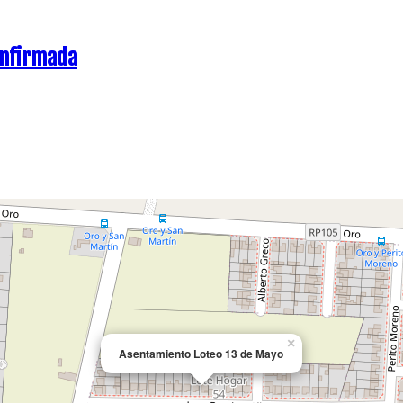
×
Asentamiento Loteo 13 de Mayo