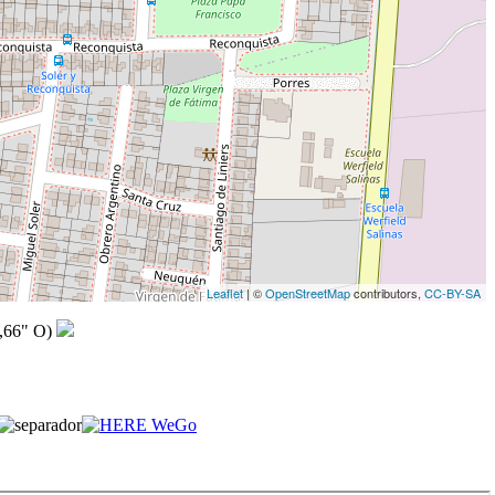
Leaflet
| ©
OpenStreetMap
contributors,
CC-BY-SA
,66" O)