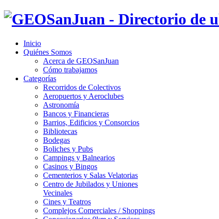
Inicio
Quiénes Somos
Acerca de GEOSanJuan
Cómo trabajamos
Categorías
Recorridos de Colectivos
Aeropuertos y Aeroclubes
Astronomía
Bancos y Financieras
Barrios, Edificios y Consorcios
Bibliotecas
Bodegas
Boliches y Pubs
Campings y Balnearios
Casinos y Bingos
Cementerios y Salas Velatorias
Centro de Jubilados y Uniones
Vecinales
Cines y Teatros
Complejos Comerciales / Shoppings