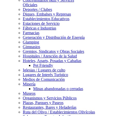
Concesionarios 0km y Services
Oficiales
Deportes / Clubes
Diques, Embalses y Represas
Establecimientos Educativos
Estaciones de Servicio
Fábricas e Industrias
Farmacias
Generación y Distribución de Energía
Glamping
Gimnasios
Gremios, Sindicatos y Obras Sociales
Hospitales / Atención de la Salud
Hoteles, Aparts, Posadas y Cabañas
Pet Friendly
Iglesias / Lugares de culto
Lugares de Interés Turístico
Medios de Comunicación
Minería
Minas abandonadas o cerradas
Museos
Organismos y Servicios Públicos
Plazas, Parques y Paseos
Restaurantes, Bares y Heladerías
Ruta del Olivo / Establecimientos Olivícolas