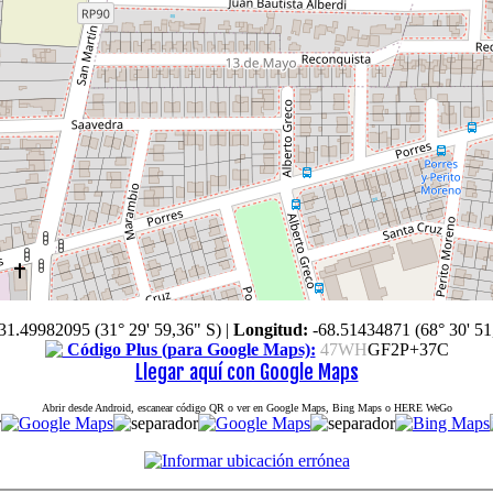
31.49982095 (31° 29' 59,36" S)
|
Longitud:
-68.51434871 (68° 30' 51
Código Plus (para Google Maps):
47WH
GF2P+37C
Llegar aquí con Google Maps
Abrir desde Android, escanear código QR o ver en Google Maps, Bing Maps o HERE WeGo