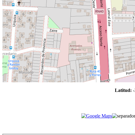
Latitud:
-