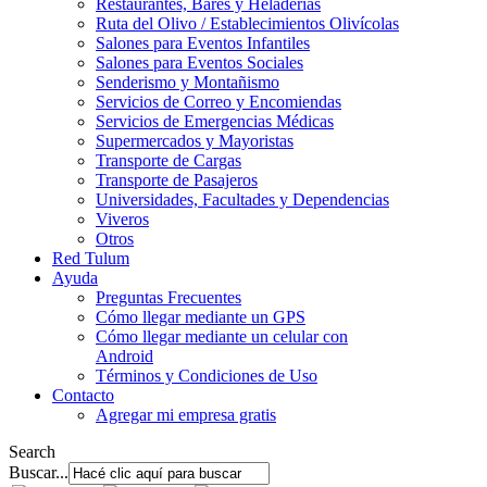
Restaurantes, Bares y Heladerías
Ruta del Olivo / Establecimientos Olivícolas
Salones para Eventos Infantiles
Salones para Eventos Sociales
Senderismo y Montañismo
Servicios de Correo y Encomiendas
Servicios de Emergencias Médicas
Supermercados y Mayoristas
Transporte de Cargas
Transporte de Pasajeros
Universidades, Facultades y Dependencias
Viveros
Otros
Red Tulum
Ayuda
Preguntas Frecuentes
Cómo llegar mediante un GPS
Cómo llegar mediante un celular con
Android
Términos y Condiciones de Uso
Contacto
Agregar mi empresa gratis
Search
Buscar...