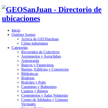
Inicio
Quiénes Somos
Acerca de GEOSanJuan
Cómo trabajamos
Categorías
Recorridos de Colectivos
Aeropuertos y Aeroclubes
Astronomía
Bancos y Financieras
Barrios, Edificios y Consorcios
Bibliotecas
Bodegas
Boliches y Pubs
Campings y Balnearios
Casinos y Bingos
Cementerios y Salas Velatorias
Centro de Jubilados y Uniones
Vecinales