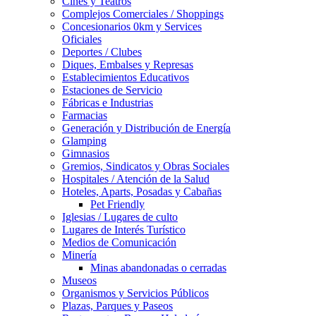
Cines y Teatros
Complejos Comerciales / Shoppings
Concesionarios 0km y Services
Oficiales
Deportes / Clubes
Diques, Embalses y Represas
Establecimientos Educativos
Estaciones de Servicio
Fábricas e Industrias
Farmacias
Generación y Distribución de Energía
Glamping
Gimnasios
Gremios, Sindicatos y Obras Sociales
Hospitales / Atención de la Salud
Hoteles, Aparts, Posadas y Cabañas
Pet Friendly
Iglesias / Lugares de culto
Lugares de Interés Turístico
Medios de Comunicación
Minería
Minas abandonadas o cerradas
Museos
Organismos y Servicios Públicos
Plazas, Parques y Paseos