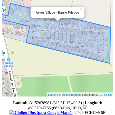
×
Ayres Village - Barrio Privado
Leaflet
| ©
OpenStreetMap
contributors,
CC-BY-SA
Latitud:
-31.52038981 (31° 31' 13,40" S)
|
Longitud:
-68.57947156 (68° 34' 46,10" O)
Código Plus (para Google Maps):
47WH
FCHC+R6R