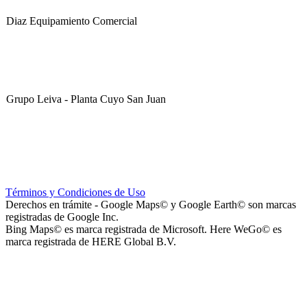
Diaz Equipamiento Comercial
Grupo Leiva - Planta Cuyo San Juan
Club Sportivo La Gloria
Términos y Condiciones de Uso
Derechos en trámite - Google Maps© y Google Earth© son marcas
registradas de Google Inc.
Bing Maps© es marca registrada de Microsoft. Here WeGo© es
marca registrada de HERE Global B.V.
La Noria Eventos