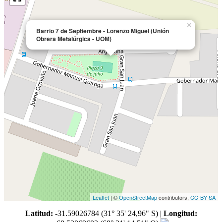
×
Barrio 7 de Septiembre - Lorenzo Miguel (Unión
Obrera Metalúrgica - UOM)
Leaflet
| ©
OpenStreetMap
contributors,
CC-BY-SA
Latitud:
-31.59026784 (31° 35' 24,96" S)
|
Longitud: