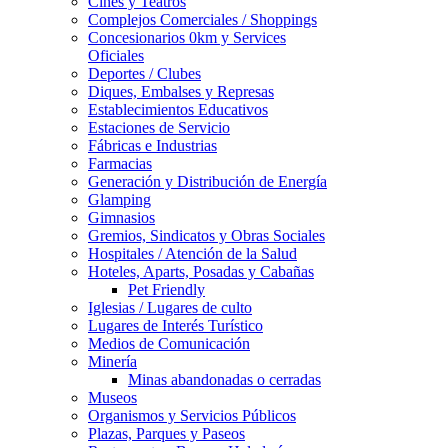
Cines y Teatros
Complejos Comerciales / Shoppings
Concesionarios 0km y Services
Oficiales
Deportes / Clubes
Diques, Embalses y Represas
Establecimientos Educativos
Estaciones de Servicio
Fábricas e Industrias
Farmacias
Generación y Distribución de Energía
Glamping
Gimnasios
Gremios, Sindicatos y Obras Sociales
Hospitales / Atención de la Salud
Hoteles, Aparts, Posadas y Cabañas
Pet Friendly
Iglesias / Lugares de culto
Lugares de Interés Turístico
Medios de Comunicación
Minería
Minas abandonadas o cerradas
Museos
Organismos y Servicios Públicos
Plazas, Parques y Paseos