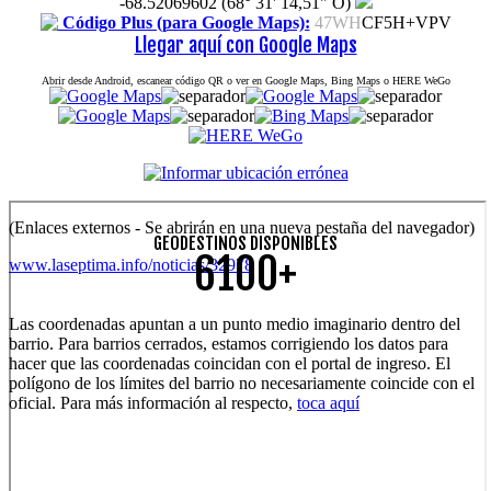
-68.52069602 (68° 31' 14,51" O)
Código Plus (para Google Maps):
47WH
CF5H+VPV
Llegar aquí con Google Maps
Abrir desde Android, escanear código QR o ver en Google Maps, Bing Maps o HERE WeGo
(Enlaces externos - Se abrirán en una nueva pestaña del navegador)
GEODESTINOS DISPONIBLES
6100+
www.laseptima.info/noticias/32978
Las coordenadas apuntan a un punto medio imaginario dentro del
barrio. Para barrios cerrados, estamos corrigiendo los datos para
hacer que las coordenadas coincidan con el portal de ingreso. El
polígono de los límites del barrio no necesariamente coincide con el
oficial. Para más información al respecto,
toca aquí