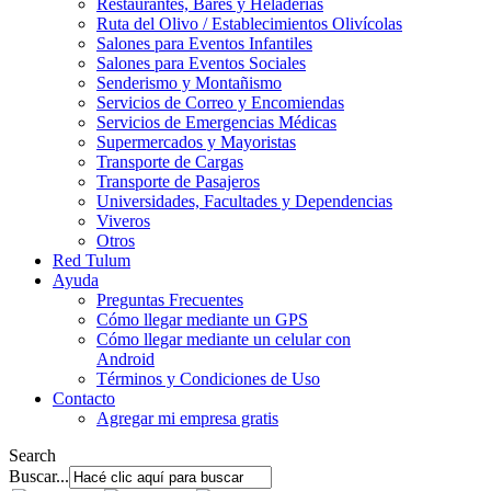
Restaurantes, Bares y Heladerías
Ruta del Olivo / Establecimientos Olivícolas
Salones para Eventos Infantiles
Salones para Eventos Sociales
Senderismo y Montañismo
Servicios de Correo y Encomiendas
Servicios de Emergencias Médicas
Supermercados y Mayoristas
Transporte de Cargas
Transporte de Pasajeros
Universidades, Facultades y Dependencias
Viveros
Otros
Red Tulum
Ayuda
Preguntas Frecuentes
Cómo llegar mediante un GPS
Cómo llegar mediante un celular con
Android
Términos y Condiciones de Uso
Contacto
Agregar mi empresa gratis
Search
Buscar...