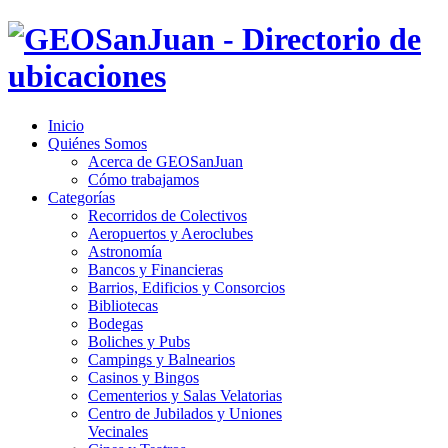
Inicio
Quiénes Somos
Acerca de GEOSanJuan
Cómo trabajamos
Categorías
Recorridos de Colectivos
Aeropuertos y Aeroclubes
Astronomía
Bancos y Financieras
Barrios, Edificios y Consorcios
Bibliotecas
Bodegas
Boliches y Pubs
Campings y Balnearios
Casinos y Bingos
Cementerios y Salas Velatorias
Centro de Jubilados y Uniones
Vecinales