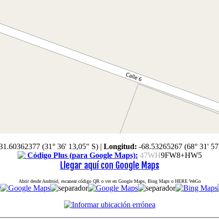
31.60362377 (31° 36' 13,05" S)
|
Longitud:
-68.53265267 (68° 31' 57
Código Plus (para Google Maps):
47WH
9FW8+HW5
Llegar aquí con Google Maps
Abrir desde Android, escanear código QR o ver en Google Maps, Bing Maps o HERE WeGo