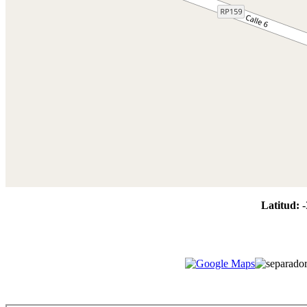
Latitud:
-