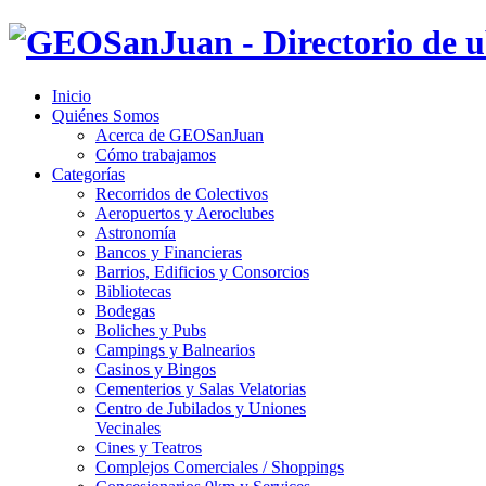
Inicio
Quiénes Somos
Acerca de GEOSanJuan
Cómo trabajamos
Categorías
Recorridos de Colectivos
Aeropuertos y Aeroclubes
Astronomía
Bancos y Financieras
Barrios, Edificios y Consorcios
Bibliotecas
Bodegas
Boliches y Pubs
Campings y Balnearios
Casinos y Bingos
Cementerios y Salas Velatorias
Centro de Jubilados y Uniones
Vecinales
Cines y Teatros
Complejos Comerciales / Shoppings