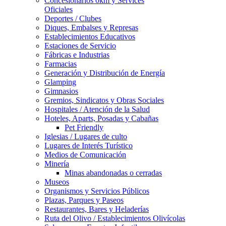
Concesionarios 0km y Services
Oficiales
Deportes / Clubes
Diques, Embalses y Represas
Establecimientos Educativos
Estaciones de Servicio
Fábricas e Industrias
Farmacias
Generación y Distribución de Energía
Glamping
Gimnasios
Gremios, Sindicatos y Obras Sociales
Hospitales / Atención de la Salud
Hoteles, Aparts, Posadas y Cabañas
Pet Friendly
Iglesias / Lugares de culto
Lugares de Interés Turístico
Medios de Comunicación
Minería
Minas abandonadas o cerradas
Museos
Organismos y Servicios Públicos
Plazas, Parques y Paseos
Restaurantes, Bares y Heladerías
Ruta del Olivo / Establecimientos Olivícolas