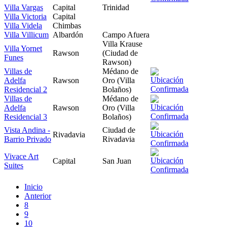
Villa Vargas
Capital
Trinidad
Villa Victoria
Capital
Villa Videla
Chimbas
Villa Villicum
Albardón
Campo Afuera
Villa Krause
Villa Yornet
Rawson
(Ciudad de
Funes
Rawson)
Villas de
Médano de
Adelfa
Rawson
Oro (Villa
Residencial 2
Bolaños)
Villas de
Médano de
Adelfa
Rawson
Oro (Villa
Residencial 3
Bolaños)
Vista Andina -
Ciudad de
Rivadavia
Barrio Privado
Rivadavia
Vivace Art
Capital
San Juan
Suites
Inicio
Anterior
8
9
10