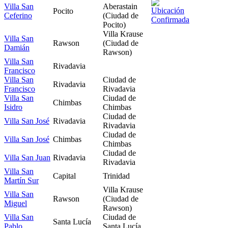
Villa San
Aberastain
Pocito
Ceferino
(Ciudad de
Pocito)
Villa Krause
Villa San
Rawson
(Ciudad de
Damián
Rawson)
Villa San
Rivadavia
Francisco
Villa San
Ciudad de
Rivadavia
Francisco
Rivadavia
Villa San
Ciudad de
Chimbas
Isidro
Chimbas
Ciudad de
Villa San José
Rivadavia
Rivadavia
Ciudad de
Villa San José
Chimbas
Chimbas
Ciudad de
Villa San Juan
Rivadavia
Rivadavia
Villa San
Capital
Trinidad
Martín Sur
Villa Krause
Villa San
Rawson
(Ciudad de
Miguel
Rawson)
Villa San
Ciudad de
Santa Lucía
Pablo
Santa Lucía