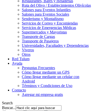
Restaurantes, Bares y Heladerías
Ruta del Olivo / Establecimientos Olivícolas
Salones para Eventos Infantiles
Salones para Eventos Sociales
Senderismo y Montañismo
Servicios de Correo y Encomiendas
Servicios de Emergencias Médicas
Supermercados y Mayoristas
Transporte de Cargas
Transporte de Pasajeros
Universidades, Facultades y Dependencias
Viveros
Otros
Red Tulum
Ayuda
Preguntas Frecuentes
Cómo llegar mediante un GPS
Cómo llegar mediante un celular con
Android
Términos y Condiciones de Uso
Contacto
Agregar mi empresa gratis
Search
Buscar...