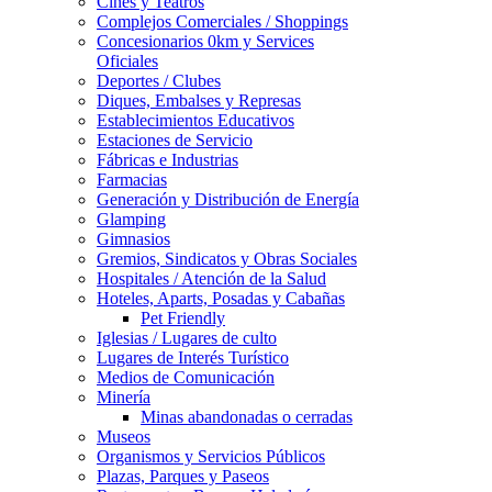
Cines y Teatros
Complejos Comerciales / Shoppings
Concesionarios 0km y Services
Oficiales
Deportes / Clubes
Diques, Embalses y Represas
Establecimientos Educativos
Estaciones de Servicio
Fábricas e Industrias
Farmacias
Generación y Distribución de Energía
Glamping
Gimnasios
Gremios, Sindicatos y Obras Sociales
Hospitales / Atención de la Salud
Hoteles, Aparts, Posadas y Cabañas
Pet Friendly
Iglesias / Lugares de culto
Lugares de Interés Turístico
Medios de Comunicación
Minería
Minas abandonadas o cerradas
Museos
Organismos y Servicios Públicos
Plazas, Parques y Paseos