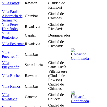
Villa Pastor
Rawson
(Ciudad de
Rawson)
Villa Paula
Ciudad de
Albarracín de
Chimbas
Chimbas
Sarmiento
Villa Pérez
Ciudad de
Rivadavia
Hernández
Rivadavia
Villa
Capital
Desamparados
Pontoriero
Ciudad de
Villa Posleman
Rivadavia
Rivadavia
Villa
Chimbas
Pueyrredón
Villa
Ciudad de
Santa Lucía
Pueyrredón
Santa Lucía
Villa Krause
Villa Rachel
Rawson
(Ciudad de
Rawson)
Ciudad de
Villa Ramos
Chimbas
Chimbas
Villa
Ciudad de
Caucete
Rivadavia
Caucete
Ciudad de