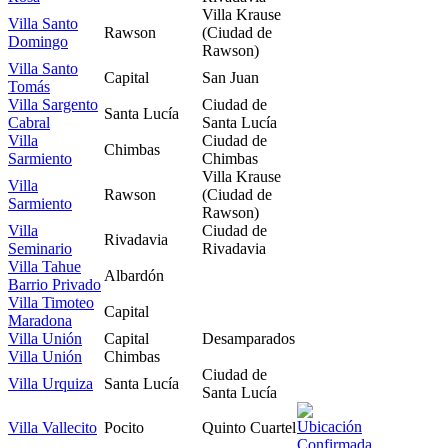
Villa Krause
Villa Santo
Rawson
(Ciudad de
Domingo
Rawson)
Villa Santo
Capital
San Juan
Tomás
Villa Sargento
Ciudad de
Santa Lucía
Cabral
Santa Lucía
Villa
Ciudad de
Chimbas
Sarmiento
Chimbas
Villa Krause
Villa
Rawson
(Ciudad de
Sarmiento
Rawson)
Villa
Ciudad de
Rivadavia
Seminario
Rivadavia
Villa Tahue
Albardón
Barrio Privado
Villa Timoteo
Capital
Maradona
Villa Unión
Capital
Desamparados
Villa Unión
Chimbas
Ciudad de
Villa Urquiza
Santa Lucía
Santa Lucía
Villa Vallecito
Pocito
Quinto Cuartel