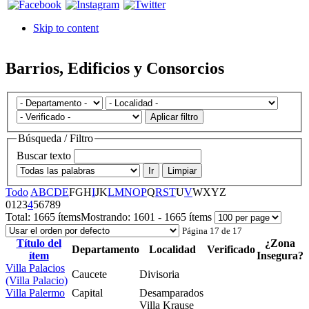
Skip to content
Barrios, Edificios y Consorcios
Aplicar filtro
Búsqueda / Filtro
Buscar texto
Ir
Limpiar
Todo
A
B
C
D
E
F
G
H
I
J
K
L
M
N
O
P
Q
R
S
T
U
V
W
X
Y
Z
0
1
2
3
4
5
6
7
8
9
Total:
1665 ítems
Mostrando:
1601 - 1665 ítems
Página 17 de 17
Título del
¿Zona
Departamento
Localidad
Verificado
ítem
Insegura?
Villa Palacios
Caucete
Divisoria
(Villa Palacio)
Villa Palermo
Capital
Desamparados
Villa Krause