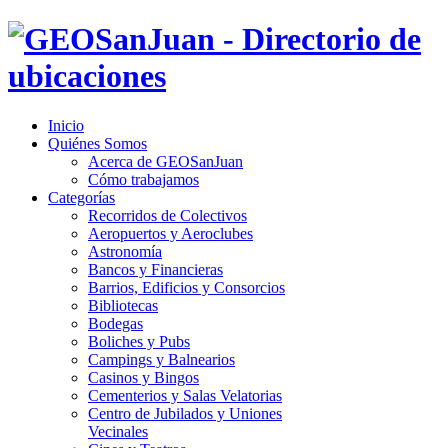
Inicio
Quiénes Somos
Acerca de GEOSanJuan
Cómo trabajamos
Categorías
Recorridos de Colectivos
Aeropuertos y Aeroclubes
Astronomía
Bancos y Financieras
Barrios, Edificios y Consorcios
Bibliotecas
Bodegas
Boliches y Pubs
Campings y Balnearios
Casinos y Bingos
Cementerios y Salas Velatorias
Centro de Jubilados y Uniones
Vecinales